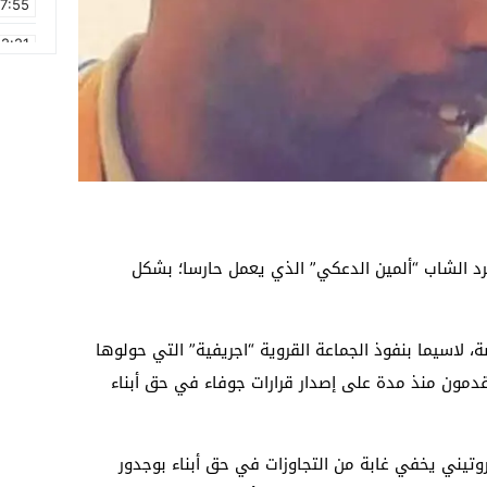
17:55
2:21
2:09
16:15
0:49
1:09
17:20
د الشاب “ألمين الدعكي” الذي يعمل حارسا؛ بشكل
6:58
، لاسيما بنفوذ الجماعة القروية “اجريفية” التي حولوها
مون منذ مدة على إصدار قرارات جوفاء في حق أبناء
روتيني يخفي غابة من التجاوزات في حق أبناء بوجدور