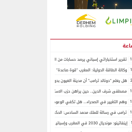
1
تقرير استخباراتي إسباني يرصد حسابات من الجزائر وأرقاما بـ”213+” ضمن حملة رقمية منظمة حرّضت على اقتحام سبتة
وكالة الطاقة الدولية: المغرب “قوة صاعدة” في سوق المعادن الاستراتيجية ال
هل يعلم “دونالد ترامب” أن مدينة العيون بدون ماء؟
1
مصطفى شرف الدين.. حين يراهن حزب الاستقلال على الكفاءة ويمنح الشباب ف
1
وهم التغيير في الصحراء… هل تكفي الوعود الفارغة لصناعة الواقع؟
1
ترامب في رسالة للملك محمد السادس: الحكم الذاتي هو الأساس الوحيد لحل ق
إينفاتينو: مونديال 2030 في المغرب وإسبانيا والبرتغال سيكون “الأجمل في التاريخ”