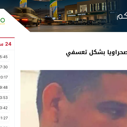
24 ساعة
صحراويا بشكل تعسفي
5:45
17:30
20:17
9:48
3:53
3:42
11:27