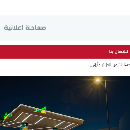
للإتصال بنا
ت من الجزائر وأرقاما بـ”213 _