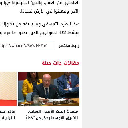
العاطلين عن العمل، والذين استبشروا خيرا ب
الآخر، وليعيثوا في الأرض فسادا.
هذا الطرد التعسفي وما سبقه من تجاوزات ا
ونشطائها الحقوقيين الذين نددوا ما مرة به
رابط مختصر
مقالات ذات صلة
مبعوث البيت الأبيض السابق
مالي تجد
للشرق الأوسط يحذر من “خطأ
الترابية
استراتيجي” في تجاهل دعم
منطقة ال