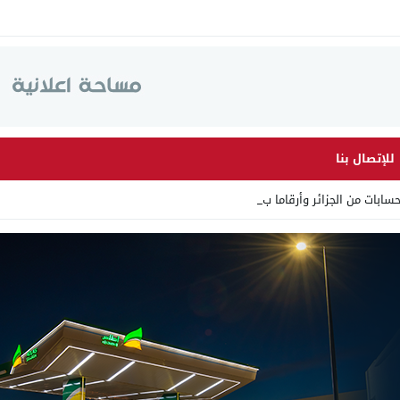
للإتصال بنا
 الجزائر وأرقاما بـ”213+” ضمن ح _