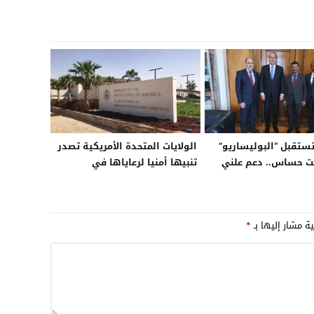
تقبل “البوليساريو”
الولايات المتحدة الأمريكية تصدر
ت حساس.. دعم علني
تنبيها أمنيا لرعاياها في
م مناورة دبلوماسية
موريتانيا بعد تهديد موجه إلى
 توازن مفقود أمام
سفارتها في نواكشوط بالهجوم
دعم الدولي لمقترح
على مصالحها
ية مشار إليها بـ
*
اتي المغربي؟