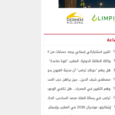
1
تقرير استخباراتي إسباني يرصد حسابات من الجزائر وأرقاما بـ”213+” ضمن حملة رقمية منظمة حرّضت على اقتحام سبتة
وكالة الطاقة الدولية: المغرب “قوة صاعدة” في سوق المعادن الاستراتيجية ال
هل يعلم “دونالد ترامب” أن مدينة العيون بدون ماء؟
1
مصطفى شرف الدين.. حين يراهن حزب الاستقلال على الكفاءة ويمنح الشباب ف
1
وهم التغيير في الصحراء… هل تكفي الوعود الفارغة لصناعة الواقع؟
1
ترامب في رسالة للملك محمد السادس: الحكم الذاتي هو الأساس الوحيد لحل ق
إينفاتينو: مونديال 2030 في المغرب وإسبانيا والبرتغال سيكون “الأجمل في التاريخ”