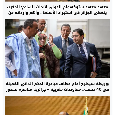
معهد معهد ستوكهولم الدولي لأبحاث السلام: المغرب
يتخطى الجزائر في استيراد الأسلحة.. وأهم وارداته من
الولايات المتحدة الأمريكية وإسرائيل وفرنسا
بوريطة سيطرح أمام عطاف مبادرة الحكم الذاتي المُحينة
في 40 صفحة.. مفاوضات مغربية – جزائرية مباشرة بحضور
دي ميستورا في السفارة الأمريكية بمدريد حول ملف
الصحراء غدا الأحد