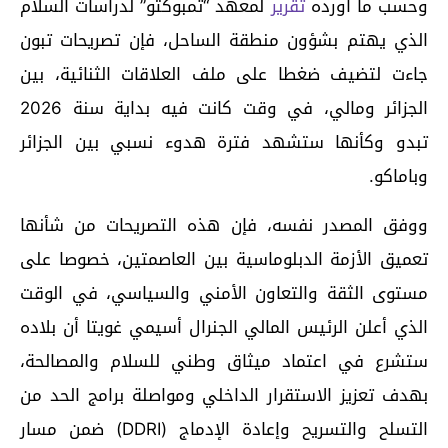
وحسب ما أورده
تقرير
لمعهد “تمبوكتو” لدراسات السلام
الذي يهتم بشؤون منطقة الساحل، فإن تصريحات تبون
جاءت لتضيف ضغطا على ملف العلاقات الثنائية، بين
الجزائر ومالي، في وقت كانت فيه بداية سنة 2026
تبدو وكأنها ستشهد فترة هدوء نسبي بين الجزائر
وباماكو.
ووفق المصدر نفسه، فإن هذه التصريحات من شأنها
تعميق الأزمة الدبلوماسية بين العاصمتين، خصوصا على
مستوى الثقة والتعاون الأمني والسياسي، في الوقت
الذي أعلن الرئيس المالي الجنرال أسيمي غويتا أن بلاده
ستشرع في اعتماد ميثاق وطني للسلام والمصالحة،
بهدف تعزيز الاستقرار الداخلي ومواصلة برامج الحد من
التسلح والتسريح وإعادة الإدماج (DDRI) ضمن مسار