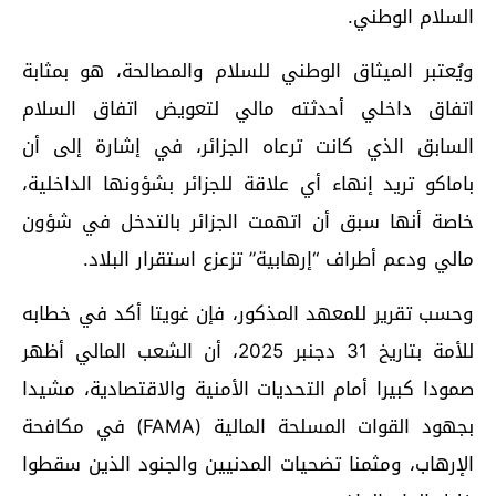
السلام الوطني.
ويُعتبر الميثاق الوطني للسلام والمصالحة، هو بمثابة
اتفاق داخلي أحدثته مالي لتعويض اتفاق السلام
السابق الذي كانت ترعاه الجزائر، في إشارة إلى أن
باماكو تريد إنهاء أي علاقة للجزائر بشؤونها الداخلية،
خاصة أنها سبق أن اتهمت الجزائر بالتدخل في شؤون
مالي ودعم أطراف “إرهابية” تزعزع استقرار البلاد.
وحسب تقرير للمعهد المذكور، فإن غويتا أكد في خطابه
للأمة بتاريخ 31 دجنبر 2025، أن الشعب المالي أظهر
صمودا كبيرا أمام التحديات الأمنية والاقتصادية، مشيدا
بجهود القوات المسلحة المالية (FAMA) في مكافحة
الإرهاب، ومثمنا تضحيات المدنيين والجنود الذين سقطوا