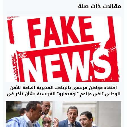
مقالات ذات صلة
اختفاء مواطن فرنسي بالرباط.. المديرية العامة للأمن
الوطني تنفي مزاعم “لوفيغارو” الفرنسية بشأن تأخر في
البحث وتؤكد أن مصالحها تتابع القضية بما يفرضه
القانون (بلاغ)