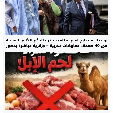
بوريطة سيطرح أمام عطاف مبادرة الحكم الذاتي المُحينة
في 40 صفحة.. مفاوضات مغربية – جزائرية مباشرة بحضور
دي ميستورا في السفارة الأمريكية بمدريد حول ملف
الصحراء غدا الأحد