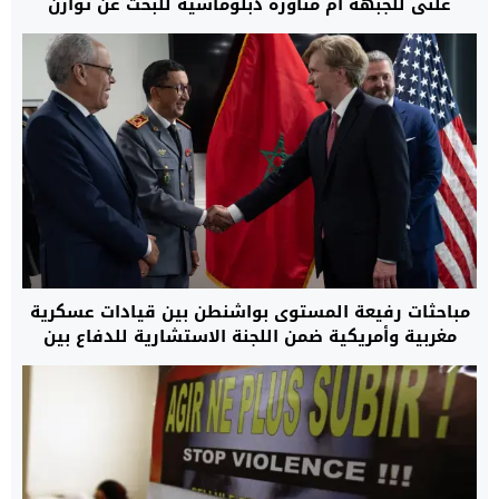
علني للجبهة أم مناورة دبلوماسية للبحث عن توازن
مفقود أمام تصاعد الدعم الدولي لمقترح لحكم الذاتي
المغربي؟
مباحثات رفيعة المستوى بواشنطن بين قيادات عسكرية
مغربية وأمريكية ضمن اللجنة الاستشارية للدفاع بين
البلدين