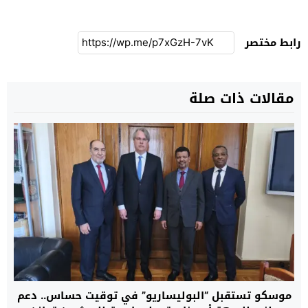
رابط مختصر
مقالات ذات صلة
موسكو تستقبل “البوليساريو” في توقيت حساس.. دعم