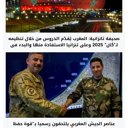
صحيفة تانزانية: المغرب يُقدّم الدروس من خلال تنظيمه
لـ”كان” 2025 وعلى تنزانيا الاستفادة منها والبدء في
التحضير من الآن لنسخة 2027
عناصر الجيش المغربي يلتحقون رسميا بـ”قوة حفظ