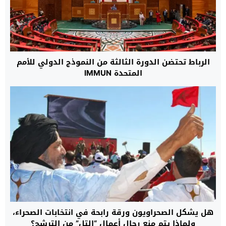
الرباط تحتضن الدورة الثالثة من النموذج الدولي للأمم
المتحدة IMMUN
هل يشكل الصحراويون ورقة رابحة في انتخابات الصحراء،
ولماذا يتم منع رجال أعمال “التل” من الترشح؟