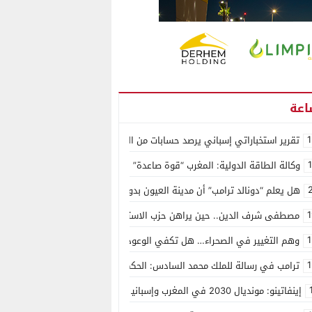
1
تقرير استخباراتي إسباني يرصد حسابات من الجزائر وأرقاما بـ”213+” ضمن حملة رقمية منظمة حرّضت على اقتحام سبتة
وكالة الطاقة الدولية: المغرب “قوة صاعدة” في سوق المعادن الاستراتيجية ال
هل يعلم “دونالد ترامب” أن مدينة العيون بدون ماء؟
1
مصطفى شرف الدين.. حين يراهن حزب الاستقلال على الكفاءة ويمنح الشباب ف
1
وهم التغيير في الصحراء… هل تكفي الوعود الفارغة لصناعة الواقع؟
1
ترامب في رسالة للملك محمد السادس: الحكم الذاتي هو الأساس الوحيد لحل ق
إينفاتينو: مونديال 2030 في المغرب وإسبانيا والبرتغال سيكون “الأجمل في التاريخ”