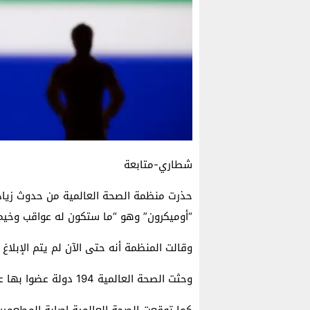
شطاري-متابعة
“أوميكرون” وهو “ما ستكون له عواقب وخيم
وقالت المنظمة أنه حتى الآن لم يتم الإبلاغ
وحثت الصحة العالمية 194 دولة عضوا بها على الإسراع بتطعيم الفئات ذات الأولوية بلقاحات كوفيد19
كما توقعت الصحة العالمية إصابة المطعمين 