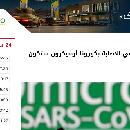
24 ساعة
في الإصابة بكورونا أوميكرون ستكون
5:45
17:30
20:17
9:48
3:53
3:42
11:27