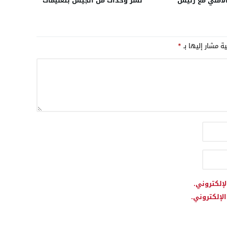
الأمني مع رئيس
نشر وحدات من الجيش بتعليمات
لدانماركية لمكافحة
ملكية وبتنسيق مع الوزارة
المنظمة والإرهاب
لإجلاء المواطنين من مناطق
الفيضانات.. والعملية شملت أكثر
ية مشار إليها بـ
*
من 108 آلاف شخص
لإلكتروني.
لإلكتروني.