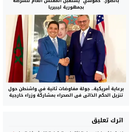
بالصور. “حموشي” يستقبل المفتش العام للشرطة
بجمهورية ليبيريا
برعاية أمريكية.. جولة مفاوضات ثانية في واشنطن حول
تنزيل الحكم الذاتي في الصحراء بمشاركة وزراء خارجية
المغرب، الجزائر، موريتانيا وممثل جبهة البوليساريو
اترك تعليق