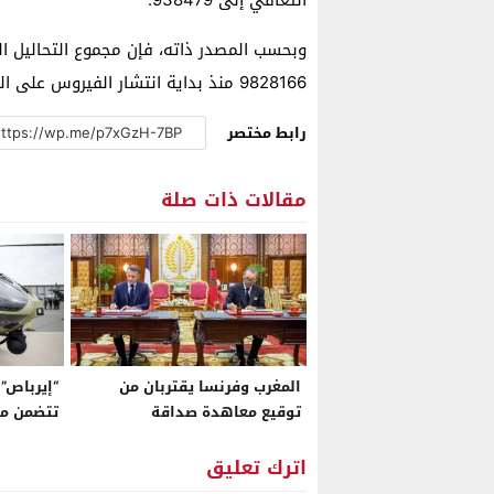
9828166 منذ بداية انتشار الفيروس على المستوى الوطني؛ في 2 مارس من سنة 2020.
رابط مختصر
مقالات ذات صلة
المغرب وفرنسا يقتربان من
“إيرباص”:
توقيع معاهدة صداقة
تتضمن مك
استراتيجية في أفق 2026
وسنعزز ح
لترسيخ شراكة محصنة من
بمشاريع 
اترك تعليق
التقلبات السياسية
المروحيا