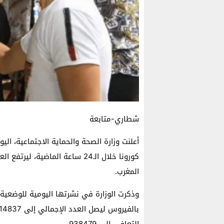
شطاري-متابعة
المغرب.
التعافي إلى 938479.