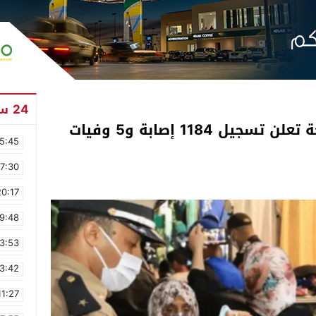
24 ساعة
في حصيلة ثقيلة.. وزارة الصحة تعلن تسجيل 1184 إصابة و5 وفيات
5:45
17:30
20:17
9:48
3:53
3:42
11:27