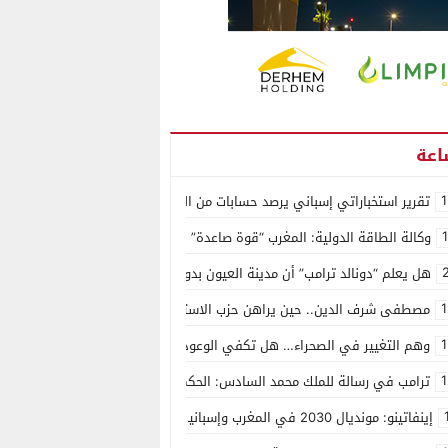
1
تقرير استخباراتي إسباني يرصد حسابات من الجزائر وأرقاما بـ”213+” ضمن حملة رقمية منظمة حرّضت على اقتحام سبتة
وكالة الطاقة الدولية: المغرب “قوة صاعدة” في سوق المعادن الاستراتيجية ال
هل يعلم “دونالد ترامب” أن مدينة العيون بدون ماء؟
1
مصطفى شرف الدين.. حين يراهن حزب الاستقلال على الكفاءة ويمنح الشباب ف
1
وهم التغيير في الصحراء… هل تكفي الوعود الفارغة لصناعة الواقع؟
1
ترامب في رسالة للملك محمد السادس: الحكم الذاتي هو الأساس الوحيد لحل ق
إينفاتينو: مونديال 2030 في المغرب وإسبانيا والبرتغال سيكون “الأجمل في التاريخ”