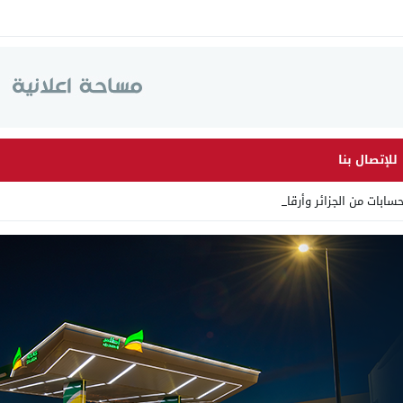
للإتصال بنا
ت من الجزائر وأرقاما بـ”213+_