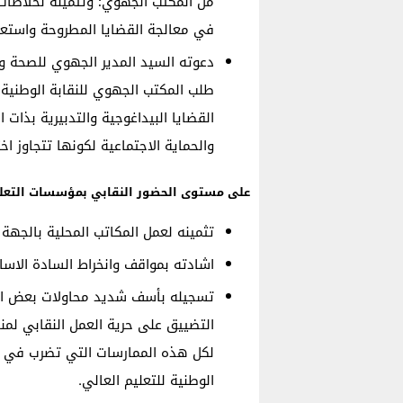
من المكتب الجهوي؛ وتثمينه لخلاصات 
في معالجة القضايا المطروحة واستعدا
دعوته السيد المدير الجهوي للصحة وا
طلب المكتب الجهوي للنقابة الوطنية 
القضايا البيداغوجية والتدبيرية بذا
والحماية الاجتماعية لكونها تتجاوز ا
على مستوى الحضور النقابي بمؤسسات التعليم
تثمينه لعمل المكاتب المحلية بالجهة
اشادته بمواقف وانخراط السادة الاسا
تسجيله بأسف شديد محاولات بعض ال
التضييق على حرية العمل النقابي لمنا
لكل هذه الممارسات التي تضرب في ر
الوطنية للتعليم العالي.