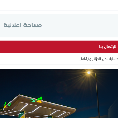
للإتصال بنا
ن الجزائر وأرقاما بـ”213+” ضمن _