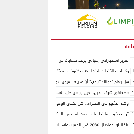
1
تقرير استخباراتي إسباني يرصد حسابات من الجزائر وأرقاما بـ”213+” ضمن حملة رقمية منظمة حرّضت على اقتحام سبتة
وكالة الطاقة الدولية: المغرب “قوة صاعدة” في سوق المعادن الاستراتيجية ال
هل يعلم “دونالد ترامب” أن مدينة العيون بدون ماء؟
1
مصطفى شرف الدين.. حين يراهن حزب الاستقلال على الكفاءة ويمنح الشباب ف
1
وهم التغيير في الصحراء… هل تكفي الوعود الفارغة لصناعة الواقع؟
1
ترامب في رسالة للملك محمد السادس: الحكم الذاتي هو الأساس الوحيد لحل ق
إينفاتينو: مونديال 2030 في المغرب وإسبانيا والبرتغال سيكون “الأجمل في التاريخ”