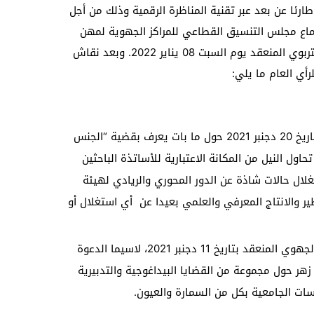
لاحد 09 يناير 2022 اجتماعا طارئا عن بعد عبر تقنية المناظرة الرقمية وذلك من أجل
اع مجلس التنسيق القطاعي للمراكز الجهوية لمهن
التربية والتكوين ومركز التوجيه والتخطيط التربوي المنعقد يوم السبت 08 يناير 2022. وبعد نقاش
ي العام ما يلي:
تثمينه لبلاغ المكتب الوطني الصادر بتاريخ 20 دجنبر 2021 حول ما بات يعرف بقضية “الجنس
حاول النيل من المكانة الاعتبارية للأساتذة الباحثين
غلال حالات شاذة عن الدور المحوري والريادي لهيئة
ير والانتاج المعرفي والعلمي بعيدا عن أي استغلال أو
تثمينه لمخرجات اجتماع مجلس الفرع الجهوي المنعقد بتاريخ 11 دجنبر 2021، لاسيما الدعوة
زهر حول مجموعة من القضايا البيداغوجية والتدبيرية
سات الجامعية بكل من السمارة والعيون.