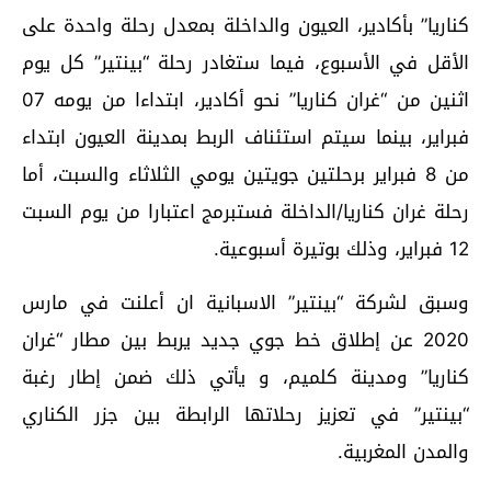
كناريا” بأكادير، العيون والداخلة بمعدل رحلة واحدة على
الأقل في الأسبوع، فيما ستغادر رحلة “بينتير” كل يوم
اثنين من “غران كناريا” نحو أكادير، ابتداءا من يومه 07
فبراير، بينما سيتم استئناف الربط بمدينة العيون ابتداء
من 8 فبراير برحلتين جويتين يومي الثلاثاء والسبت، أما
رحلة غران كناريا/الداخلة فستبرمج اعتبارا من يوم السبت
12 فبراير، وذلك بوتيرة أسبوعية.
وسبق لشركة “بينتير” الاسبانية ان أعلنت في مارس
2020 عن إطلاق خط جوي جديد يربط بين مطار “غران
كناريا” ومدينة كلميم، و يأتي ذلك ضمن إطار رغبة
“بينتير” في تعزيز رحلاتها الرابطة بين جزر الكناري
والمدن المغربية.