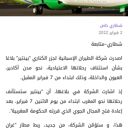
شطاري خاص
2 فبراير 2022
شطاري-متابعة
اصدرت شركة الطيران الإسبانية لجزر الكناري “بينتير” بلاغا
بشأن استئناف رحلاتها الاعتيادية، نحو مدن أكادير،
العيون والداخلة، وذلك ابتداء من 7 فبراير المقبل.
إذ اشارت الشركة في بلاغها، أن “بينتير ستستأنف
رحلاتها نحو المغرب ابتداء من يوم الاثنين 7 فبراير، بعد
إعادة فتح المجال الجوي الذي قررته الحكومة المغربية”.
هذا، و ستؤمّن الشركة، من جديد، ربط مطار “غران