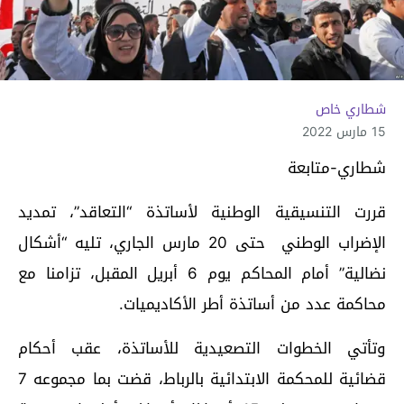
شطاري خاص
15 مارس 2022
شطاري-متابعة
قررت التنسيقية الوطنية لأساتذة “التعاقد”، تمديد
الإضراب الوطني حتى 20 مارس الجاري، تليه “أشكال
نضالية” أمام المحاكم يوم 6 أبريل المقبل، تزامنا مع
محاكمة عدد من أساتذة أطر الأكاديميات.
وتأتي الخطوات التصعيدية للأساتذة، عقب أحكام
قضائية للمحكمة الابتدائية بالرباط، قضت بما مجموعه 7