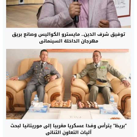
توفيق شرف الدين.. مايسترو الكواليس وصانع بريق
مهرجان الداخلة السينمائي
“بريظ” يترأس وفدا عسكريا مغربيا إلى موريتانيا لبحث
آليات التعاون الثنائي