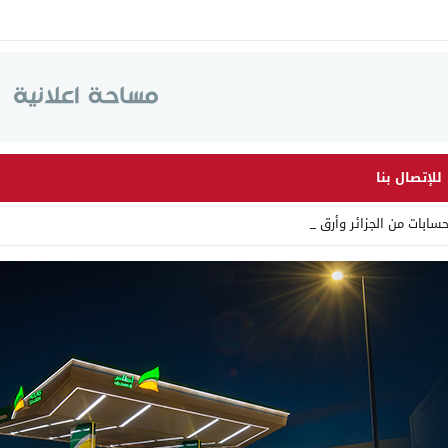
للإتصال بنا
ات من الجزائر وأرقاما بـ”21_