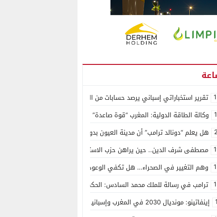
1
تقرير استخباراتي إسباني يرصد حسابات من الجزائر وأرقاما بـ”213+” ضمن حملة رقمية منظمة حرّضت على اقتحام سبتة
وكالة الطاقة الدولية: المغرب “قوة صاعدة” في سوق المعادن الاستراتيجية ال
هل يعلم “دونالد ترامب” أن مدينة العيون بدون ماء؟
1
مصطفى شرف الدين.. حين يراهن حزب الاستقلال على الكفاءة ويمنح الشباب ف
1
وهم التغيير في الصحراء… هل تكفي الوعود الفارغة لصناعة الواقع؟
1
ترامب في رسالة للملك محمد السادس: الحكم الذاتي هو الأساس الوحيد لحل ق
إينفاتينو: مونديال 2030 في المغرب وإسبانيا والبرتغال سيكون “الأجمل في التاريخ”