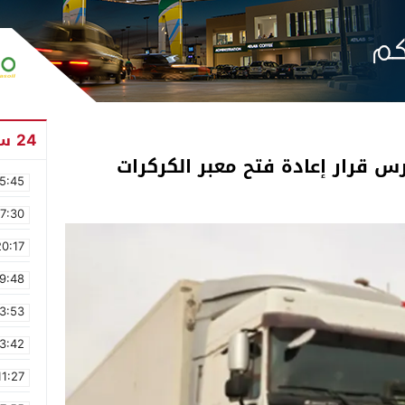
24 ساعة
درس قرار إعادة فتح معبر الكركرات
5:45
17:30
20:17
9:48
3:53
3:42
11:27