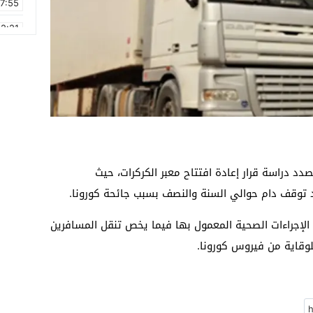
17:55
2:21
2:09
16:15
0:49
1:09
17:20
صدد دراسة قرار إعادة افتتاح معبر الكركرات، حيث
6:58
 توقف دام حوالي السنة والنصف بسبب جائحة كورونا.
الإجراءات الصحية المعمول بها فيما يخص تنقل المسافرين
 للوقاية من فيروس كورونا.