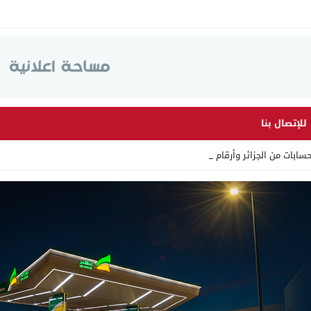
للإتصال بنا
ت من الجزائر وأرقاما بـ”213+_