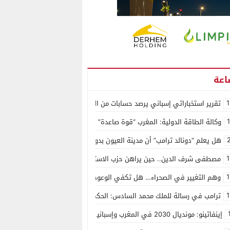
1
تقرير استخباراتي إسباني يرصد حسابات من الجزائر وأرقاما بـ”213+” ضمن حملة رقمية منظمة حرّضت على اقتحام سبتة
وكالة الطاقة الدولية: المغرب “قوة صاعدة” في سوق المعادن الاستراتيجية ال
هل يعلم “دونالد ترامب” أن مدينة العيون بدون ماء؟
1
مصطفى شرف الدين.. حين يراهن حزب الاستقلال على الكفاءة ويمنح الشباب ف
1
وهم التغيير في الصحراء… هل تكفي الوعود الفارغة لصناعة الواقع؟
1
ترامب في رسالة للملك محمد السادس: الحكم الذاتي هو الأساس الوحيد لحل ق
إينفاتينو: مونديال 2030 في المغرب وإسبانيا والبرتغال سيكون “الأجمل في التاريخ”