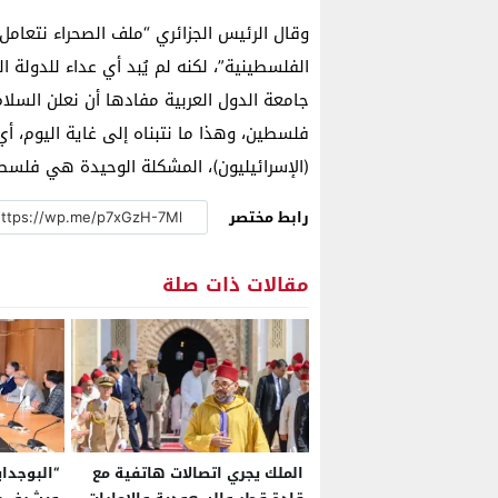
وقال الرئيس الجزائري “ملف الصحراء نتعام
الفلسطينية”، لكنه لم يُبد أي عداء للدولة 
جامعة الدول العربية مفادها أن نعلن السلام
فلسطين، وهذا ما نتبناه إلى غاية اليوم، أ
(الإسرائيليون)، المشكلة الوحيدة هي فلسط
رابط مختصر
مقالات ذات صلة
الملك يجري اتصالات هاتفية مع
“البوجداي