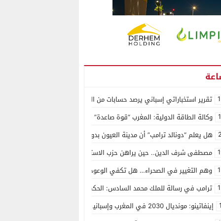
1
تقرير استخباراتي إسباني يرصد حسابات من الجزائر وأرقاما بـ”213+” ضمن حملة رقمية منظمة حرّضت على اقتحام سبتة
وكالة الطاقة الدولية: المغرب “قوة صاعدة” في سوق المعادن الاستراتيجية ال
هل يعلم “دونالد ترامب” أن مدينة العيون بدون ماء؟
1
مصطفى شرف الدين.. حين يراهن حزب الاستقلال على الكفاءة ويمنح الشباب ف
1
وهم التغيير في الصحراء… هل تكفي الوعود الفارغة لصناعة الواقع؟
1
ترامب في رسالة للملك محمد السادس: الحكم الذاتي هو الأساس الوحيد لحل ق
إينفاتينو: مونديال 2030 في المغرب وإسبانيا والبرتغال سيكون “الأجمل في التاريخ”