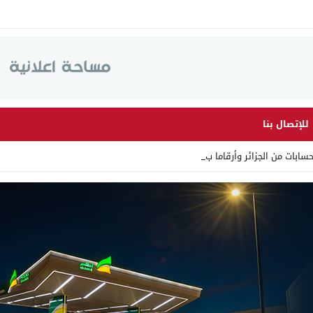
للإتصال بنا
من الجزائر وأرقاما بـ”213+” ضم_