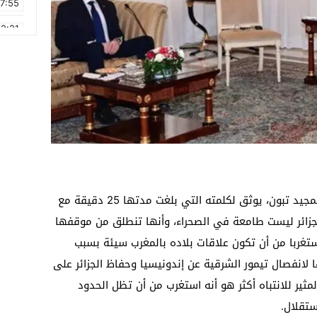
17:55
2:21
2:09
16:15
0:49
1:09
17:20
6:58
كشف تسريب صوتي للرئيس الجزائري عبد المجيد تبون، يوثق لكلمته التي بلغت مدتها 25 دقيقة مع
 الجزائر ليست طامعة في الصحراء، وأنها تنطلق من موقفها
ستغربا من أن تكون علاقات بلاده بالمغرب سيئة بسبب
 لانفصال تيمور الشرقية عن إندونيسيا وحفاظ الجزائر على
مثير للانتباه أكثر هو أنه استغرب من أن تظل الحدود