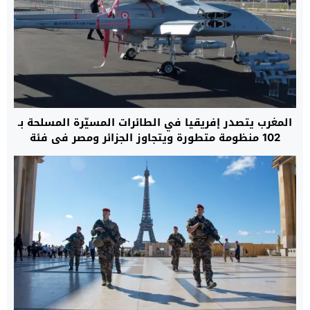
المغرب يتصدر إفريقيا في الطائرات المسيّرة المسلحة بـ
102 منظومة متطورة ويتجاوز الجزائر ومصر في فئة
“النخبة العسكرية”