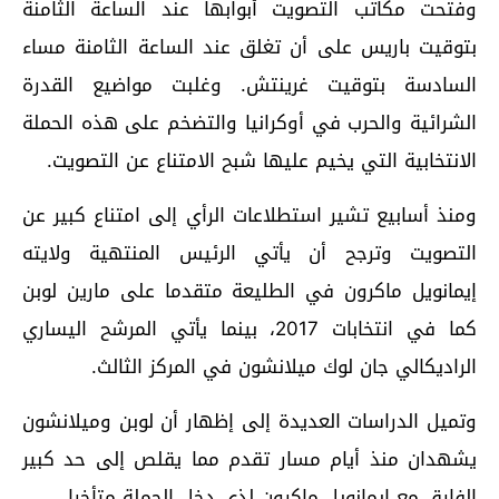
وفتحت مكاتب التصويت أبوابها عند الساعة الثامنة
بتوقيت باريس على أن تغلق عند الساعة الثامنة مساء
السادسة بتوقيت غرينتش. وغلبت مواضيع القدرة
الشرائية والحرب في أوكرانيا والتضخم على هذه الحملة
الانتخابية التي يخيم عليها شبح الامتناع عن التصويت.
ومنذ أسابيع تشير استطلاعات الرأي إلى امتناع كبير عن
التصويت وترجح أن يأتي الرئيس المنتهية ولايته
إيمانويل ماكرون في الطليعة متقدما على مارين لوبن
كما في انتخابات 2017، بينما يأتي المرشح اليساري
الراديكالي جان لوك ميلانشون في المركز الثالث.
وتميل الدراسات العديدة إلى إظهار أن لوبن وميلانشون
يشهدان منذ أيام مسار تقدم مما يقلص إلى حد كبير
الفارق مع إيمانويل ماكرون لذي دخل الحملة متأخرا.