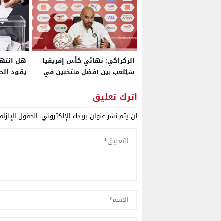
الركراكي: نهائي كأس إفريقيا
هل انتهت
سَيُلعب بين أفضل منتخبين في
يقود الح
الدورة.. و”حنا مكنحنيوش
الراس” وسنفوز باللقب
اترك تعليق
لن يتم نشر عنوان بريدك الإلكتروني.
الحقول الإلزام