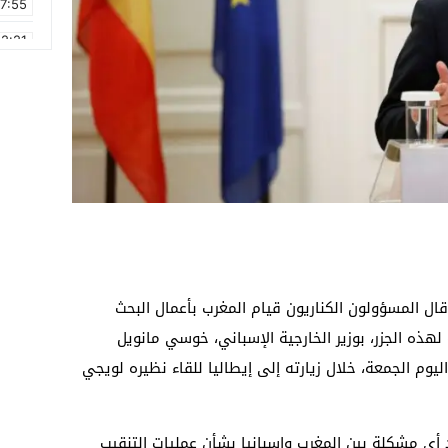
17:55
2:21
2:09
16:15
0:49
1:09
17:20
6:58
ال المسؤولون الكناريون قيام المغرب بأعمال البحث
 لهذه الجزر، بوزير الخارجية الإسباني، خوسي مانويل
ليوم الجمعة، خلال زيارته إلى إيطاليا للقاء نظيره لويجي
 أي مشكلة بين المغرب وإسبانيا بشأن عمليات التنقيب