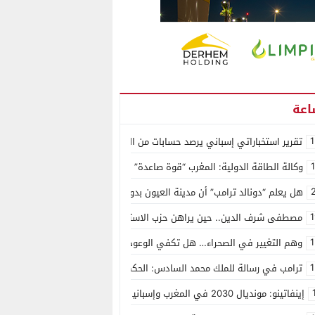
1
تقرير استخباراتي إسباني يرصد حسابات من الجزائر وأرقاما بـ”213+” ضمن حملة رقمية منظمة حرّضت على اقتحام سبتة
وكالة الطاقة الدولية: المغرب “قوة صاعدة” في سوق المعادن الاستراتيجية ال
هل يعلم “دونالد ترامب” أن مدينة العيون بدون ماء؟
1
مصطفى شرف الدين.. حين يراهن حزب الاستقلال على الكفاءة ويمنح الشباب ف
1
وهم التغيير في الصحراء… هل تكفي الوعود الفارغة لصناعة الواقع؟
1
ترامب في رسالة للملك محمد السادس: الحكم الذاتي هو الأساس الوحيد لحل ق
إينفاتينو: مونديال 2030 في المغرب وإسبانيا والبرتغال سيكون “الأجمل في التاريخ”