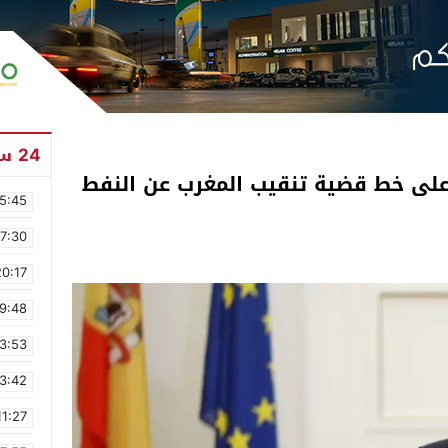
24 ساعة
 على خط قضية تنقيب المغرب عن النفط
5:45
17:30
20:17
9:48
3:53
3:42
11:27