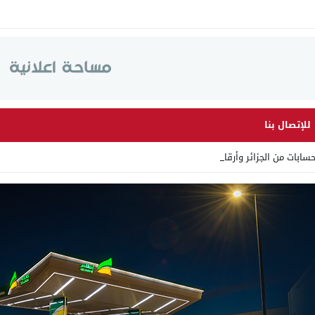
للإتصال بنا
ات من الجزائر وأرقاما بـ”21_