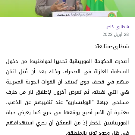
شطاري خاص
28 أبريل 2022
شطاري-متابعة:
أصدرت الحكومة الموريتانية تحذيرا لمواطنيها من دخول
المنطقة العازلة في الصحراء، وذلك بعد أن قُتل اثنان
منهم في قصف جوي يُعتقد أن القوات الجوية المغربية
هي التي نفذته، ثم تعرض آخرون لإطلاق نار من طرف
مسلحي جبهة “البوليساريو” عند تنقيبهم عن الذهب،
معتبرة أن الأمر أصبح يوقعها في حرج كما يعرض حياة
الموريتانيين للخطر إذ من الممكن أن يجري استهدافهم
في ظل وجود توتر بالمنطقة.