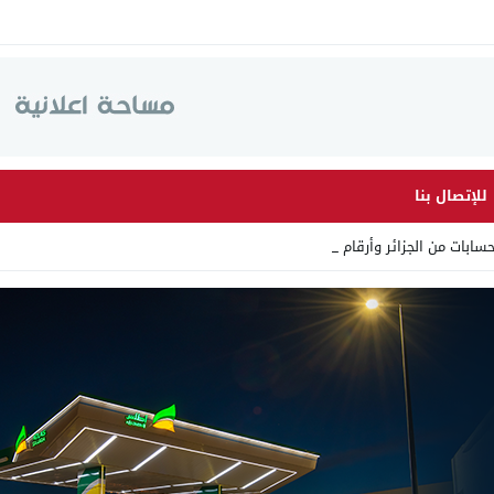
للإتصال بنا
ات من الجزائر وأرقاما بـ”21_