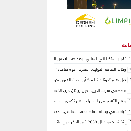
1
تقرير استخباراتي إسباني يرصد حسابات من الجزائر وأرقاما بـ”213+” ضمن حملة رقمية منظمة حرّضت على اقتحام سبتة
وكالة الطاقة الدولية: المغرب “قوة صاعدة” في سوق المعادن الاستراتيجية ال
هل يعلم “دونالد ترامب” أن مدينة العيون بدون ماء؟
1
مصطفى شرف الدين.. حين يراهن حزب الاستقلال على الكفاءة ويمنح الشباب ف
1
وهم التغيير في الصحراء… هل تكفي الوعود الفارغة لصناعة الواقع؟
1
ترامب في رسالة للملك محمد السادس: الحكم الذاتي هو الأساس الوحيد لحل ق
إينفاتينو: مونديال 2030 في المغرب وإسبانيا والبرتغال سيكون “الأجمل في التاريخ”