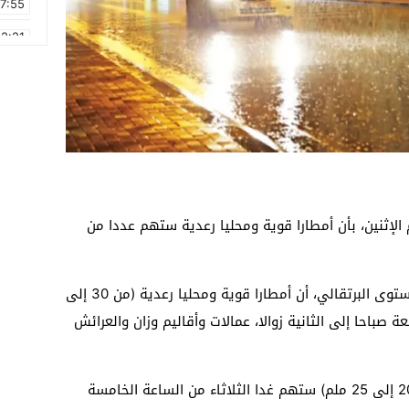
17:55
2:21
2:09
16:15
0:49
1:09
17:20
م الإثنين، بأن أمطارا قوية ومحليا رعدية ستهم عددا من
6:58
وأوضحت المديرية، في نشرة إنذارية من المستوى البرتقالي، أن أمطارا قوية ومحليا رعدية (من 30 إلى
بعة صباحا إلى الثانية زوالا، عمالات وأقاليم وزان والعرائش
وأضاف المصدر ذاته أن هذه الظاهرة (من 20 إلى 25 ملم) ستهم غدا الثلاثاء من الساعة الخامسة