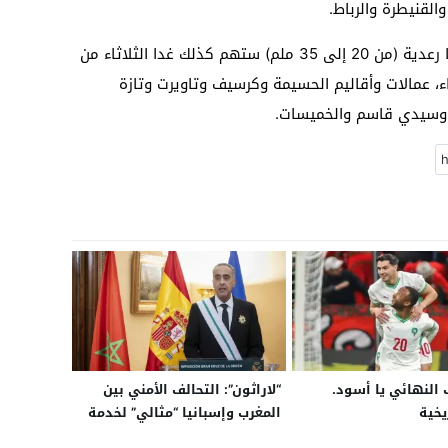
والقنيطرة والرباط.
وأشارت المديرية إلى أن أمطارا قوية ومحليا رعدية (من 20 إلى 35 ملم) ستهم كذلك غدا الثلاثاء من
اء، عمالات وأقاليم الحسيمة وكرسيف وتاويرت وتازة
وسيدي قاسم والخميسات.
النهائي يا أسود.
“لاراثون”: التحالف الأمني بين
يخية
المغرب وإسبانيا “مثالي” لخدمة
الاستقرار في المنطقة