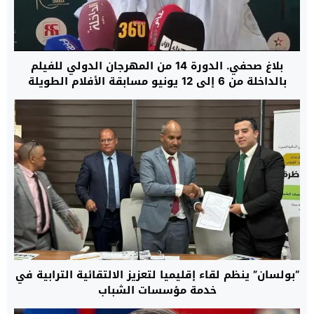
بلاغ صحفي. الدورة 14 من المهرجان الدولي للفيلم
بالداخلة من 6 إلى 12 يونيو مسابقة الأفلام الطويلة
والوثائقية ولقاءات للمهنيين
“بولسان” ينظم لقاء إقليميا لتعزيز الالتقائية الترابية في
خدمة مؤسسات الشباب