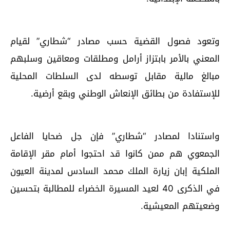
وتعود فصول القضية حسب مصادر “شطاري” لقيام
المعني بالأمر بابتزاز أرامل ومطلقات ومعاقين وسلبهم
مبالغ مالية مقابل توسطه لدى السلطات المحلية
للإستفادة من بطائق الإنعاش الوطني وبقع أرضية.
واستنادا لمصادر “شطاري” فإن جل ضحايا الفاعل
الجمعوي هم ممن كانوا قد احتجوا أمام مقر الإقامة
الملكية إبان زيارة الملك محمد السادس لمدينة العيون
في الذكرى 40 لعيد المسيرة الخضراء للمطالبة بتحسين
وضعيتهم المعيشية.