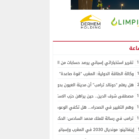
1
تقرير استخباراتي إسباني يرصد حسابات من الجزائر وأرقاما بـ”213+” ضمن حملة رقمية منظمة حرّضت على اقتحام سبتة
وكالة الطاقة الدولية: المغرب “قوة صاعدة” في سوق المعادن الاستراتيجية ال
هل يعلم “دونالد ترامب” أن مدينة العيون بدون ماء؟
1
مصطفى شرف الدين.. حين يراهن حزب الاستقلال على الكفاءة ويمنح الشباب ف
1
وهم التغيير في الصحراء… هل تكفي الوعود الفارغة لصناعة الواقع؟
1
ترامب في رسالة للملك محمد السادس: الحكم الذاتي هو الأساس الوحيد لحل ق
إينفاتينو: مونديال 2030 في المغرب وإسبانيا والبرتغال سيكون “الأجمل في التاريخ”