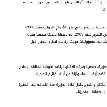
 قبل إحرازه المركز الأول على دفعته في تدريب التقديم
ات.
وكانت بداية “سعيد زعواطي” براديو العيون، صحفيا ومقدم برامج على الأمواج الدولية سنة 2000،
ليلتحق بعد ذلك بالقناة الأولى بقسم صحفيي التحرير سنة 2003، ثم بعدها بعدها صحفيا بقناة
20، حيث ارتقى وتقلد بها مسؤوليات توجت برئاسة قطاع الأخبار، قبل
زيرة، صحفيا بغرفة الأخبار، لينضم لكوكبة عمالقة الإعلام
ضم أيضا أسماء وازنة من أبناء أقاليم الصحراء.
تاج والتحرير داخل قناة الجزيرة منذ التحاقه بها، فكثيرا
بالصفقة المتميزة..