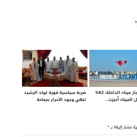
مديرة إنجاز ميناء الداخلة: 62%
ضربة سياسية قوية لولد الرشيد
الميناء أُنجزت..
تنهي وجود الأحرار بجماعة
ع يستقطب المستثمرين
الدشيرة
امح أكبر قطب لوجستي
مغرب
ية مشار إليها بـ
*