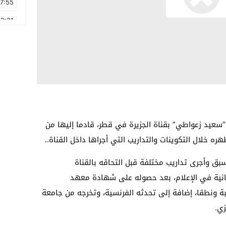
17:55
2:21
2:09
16:15
0:49
1:09
17:20
“سعيد زعواطي” بقناة الجزيرة في قطر، قادما إليها من
6:58
ه خلال التكوينات والتداريب التي أجراها داخل القناة..
بق وأجرى تداريب مختلفة قبل التحاقه بالقناة
بانية في الإعلام، بعد حصوله على شهادة معهد
بة ونطقا، إضافة إلى تحدثه الفرنسية، وتخرجه من جامعة
زي.