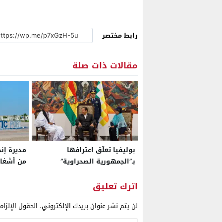
رابط مختصر
مقالات ذات صلة
بوليفيا تعلّق اعترافها
بـ”الجمهورية الصحراوية”
من أشغال 
وتستأنف علاقاتها مع المغرب
والمشرو
ويرسم مل
اترك تعليق
بجنوب ال
لن يتم نشر عنوان بريدك الإلكتروني.
الحقول الإلزام