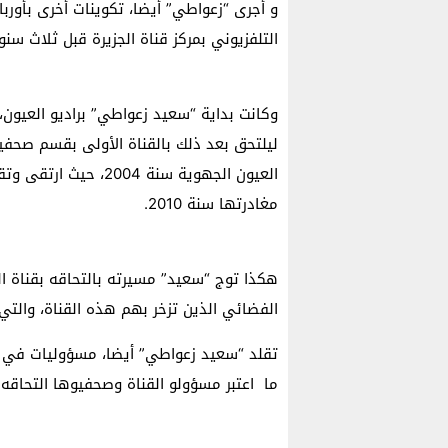
و أجرى “زعواطي” أيضا، تكوينات أخرى بأوربا
التلفزيوني بمركز قناة الجزيرة قبل ثلاث سنو
العيون الجهوية سنة 04
مغادرتها سنة 2010.
هكذا توج “سعيد” مسيرته بالتحاقه بقناة الج
الفضائي الذين تزخر بهم هذه القناة، والتي ت
تقلد “سعيد زعواطي” أيضا، مسؤوليات في الان
ما اعتبر مسؤولو القناة وصحفيوها التحاقه 