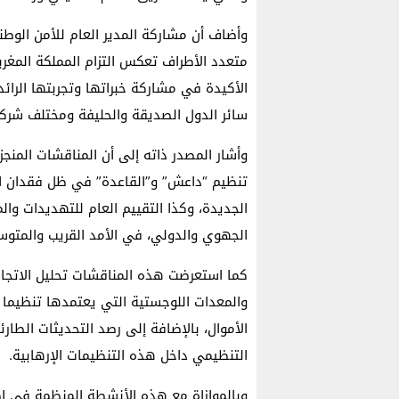
وأضاف أن مشاركة المدير العام للأمن الوطن
متعدد الأطراف تعكس التزام المملكة المغربي
الأكيدة في مشاركة خبراتها وتجربتها الرائ
سائر الدول الصديقة والحليفة ومختلف شركائ
وأشار المصدر ذاته إلى أن المناقشات المنج
تنظيم “داعش” و”القاعدة” في ظل فقدان المع
الجديدة، وكذا التقييم العام للتهديدات و
الجهوي والدولي، في الأمد القريب والمتوس
كما استعرضت هذه المناقشات تحليل الاتجاها
والمعدات اللوجستية التي يعتمدها تنظيما “
الأموال، بالإضافة إلى رصد التحديثات الطارئ
التنظيمي داخل هذه التنظيمات الإرهابية.
وبالموازاة مع هذه الأنشطة المنظمة في إطا