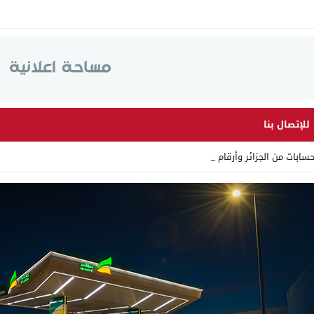
للإتصال بنا
 من الجزائر وأرقاما بـ”213+” _