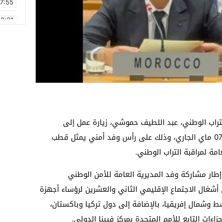
17:55
2:21
2:09
16:15
0:49
1:09
17:20
التراب الوطني، عبد اللطيف حموشي، زيارة عمل إلى
6:58
العاصمة النمساوية فيينا، خلال يومي 06 و07 ماي الجاري، وذلك على رأس وفد أمني يمثل قطب
امة لمراقبة التراب الوطني.
إطار مشاركة وفد المديرية العامة للأمن الوطني
 أشغال الاجتماع الإقليمي الثاني والعشرين لرؤساء أجهزة
 وشمال إفريقيا، بالإضافة إلى دول تركيا وباكستان،
ءات التابع للأمم المتحدة بمركز فيينا الدولي.