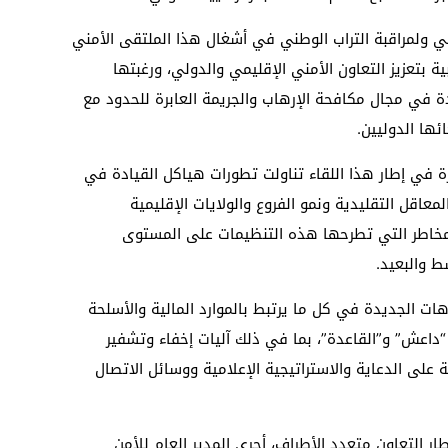
ي ولمراقبة التراب الوطني في أشغال هذا الملتقى الأمني
ة بتعزيز التعاون الأمني الإقليمي والدولي، ورغبتها
دة في مجال مكافحة الإرهاب والجريمة العابرة للحدود مع
ها الدوليين.
زة في إطار هذا اللقاء تناولت تطورات هياكل القيادة في
اقل التقليدية ونمو الفروع والولايات الإقليمية
المخاطر التي تطرحها هذه التنظيمات على المستوى
ط والبعيد.
ت الجديدة في كل ما يرتبط بالموارد المالية والأسلحة
داعش” و”القاعدة”، بما في ذلك آليات إخفاء وتشفير
ة على الدعاية والاستراتيجية الإعلامية ووسائل الاتصال
ر التعاون متعدد الأطراف، أجرى المدير العام للأمن