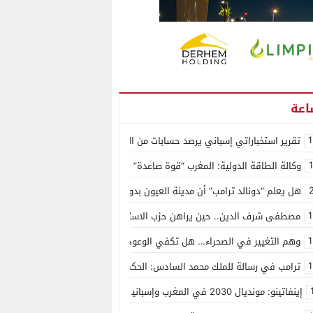
1
تقرير استخباراتي إسباني يرصد حسابات من الجزائر وأرقاما بـ”213+” ضمن حملة رقمية منظمة حرّضت على اقتحام سبتة
وكالة الطاقة الدولية: المغرب “قوة صاعدة” في سوق المعادن الاستراتيجية ال
هل يعلم “دونالد ترامب” أن مدينة العيون بدون ماء؟
1
مصطفى شرف الدين.. حين يراهن حزب الاستقلال على الكفاءة ويمنح الشباب ف
1
وهم التغيير في الصحراء… هل تكفي الوعود الفارغة لصناعة الواقع؟
1
ترامب في رسالة للملك محمد السادس: الحكم الذاتي هو الأساس الوحيد لحل ق
إينفاتينو: مونديال 2030 في المغرب وإسبانيا والبرتغال سيكون “الأجمل في التاريخ”