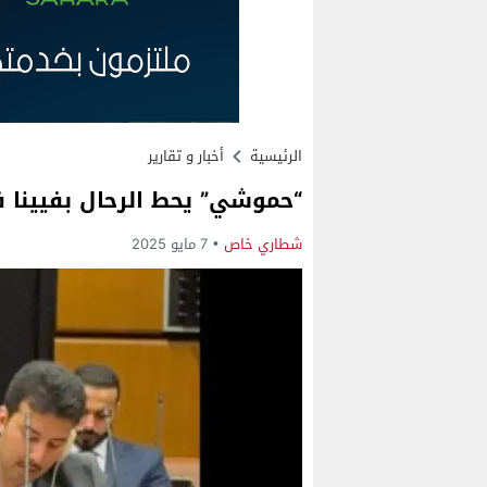
الرئيسية
أخبار و تقارير
“حموشي” يحط الرحال بفيينا ف
شطاري خاص
7 مايو 2025