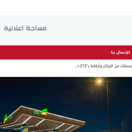
للإتصال بنا
وأرقاما بـ”213+” ضمن حملة رقمية منظمة ح_