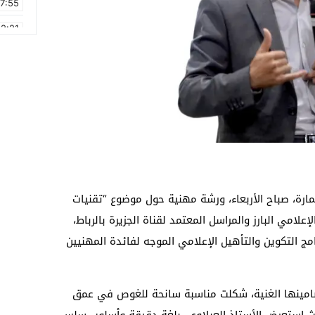
17:55
2:21
2:09
16:15
0:49
1:09
17:20
6:58
مارة، صباح الأربعاء، ورشة مهنية حول موضوع “تقنيات
إعلامي البارز والمراسل المعتمد لقناة الجزيرة بالرباط،
امج التكوين والتأهيل الإعلامي الموجه لفائدة المهنيين
ضامينها الغنية، شكلت مناسبة سانحة للغوص في عمق
يث استعرض الأستاذ العبلاوي، بلغة دقيقة وأسلوب سلس،