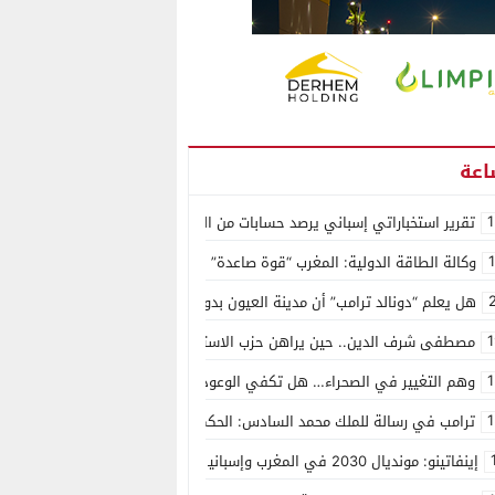
1
تقرير استخباراتي إسباني يرصد حسابات من الجزائر وأرقاما بـ”213+” ضمن حملة رقمية منظمة حرّضت على اقتحام سبتة
وكالة الطاقة الدولية: المغرب “قوة صاعدة” في سوق المعادن الاستراتيجية ال
هل يعلم “دونالد ترامب” أن مدينة العيون بدون ماء؟
1
مصطفى شرف الدين.. حين يراهن حزب الاستقلال على الكفاءة ويمنح الشباب ف
1
وهم التغيير في الصحراء… هل تكفي الوعود الفارغة لصناعة الواقع؟
1
ترامب في رسالة للملك محمد السادس: الحكم الذاتي هو الأساس الوحيد لحل ق
إينفاتينو: مونديال 2030 في المغرب وإسبانيا والبرتغال سيكون “الأجمل في التاريخ”