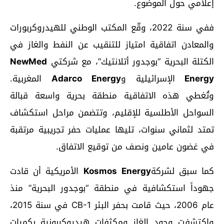
إعلامي حول الموضوع.
ففي سنة 2022، وقّع المكتب الوطني للهيدروكربورات
والمعادن اتفاقية امتياز للتنقيب عن النفط والغاز في
الكتلة البحرية “بوجدور أتلانتيك”، مع شركتي
NewMed
Energy
الإسرائيلية و
Adarco Energy
المغربية.
وتُغطي هذه الاتفاقية منطقة بحرية واسعة قبالة
السواحل الأطلسية للإقليم، وتتضمن مراحل استكشاف
تمتد لثماني سنوات، تليها عمليات حفر تجريبية مرتقبة
في غضون عامين ونصف من توقيع الاتفاق.
كما سبق لشركة
Kosmos Energy
الأمريكية أن قادت
جهوداً استكشافية في منطقة “بوجدور البحرية” منذ
عام 2006، حيث قامت بحفر البئر CB-1 في سنة 2015،
واكتشفت وجود الغاز ومكثفات هيدروكربونية بكميات