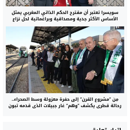
سويسرا تعتبر أن مقترح الحكم الذاتي المغربي يمثل
الأساس الأكثر جدية ومصداقية وبراغماتية لحل نزاع
الصحراء
مِن “مشروع القرن” إلى حفرة معزولة وسط الصحراء..
رحالة قطري يكشف “وهم” غار جبيلات الذي قدمه تبون
وشنقريحة للجزائريين كـ”ثورة اقتصادية”