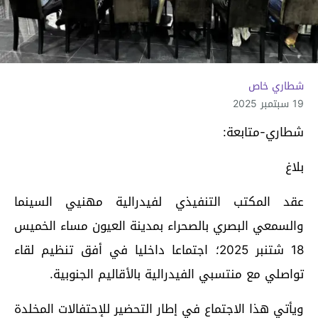
شطاري خاص
19 سبتمبر 2025
شطاري-متابعة:
بلاغ
عقد المكتب التنفيذي لفيدرالية مهنيي السينما
والسمعي البصري بالصحراء بمدينة العيون مساء الخميس
18 شتنبر 2025؛ اجتماعا داخليا في أفق تنظيم لقاء
تواصلي مع منتسبي الفيدرالية بالأقاليم الجنوبية.
ويأتي هذا الاجتماع في إطار التحضير للإحتفالات المخلدة