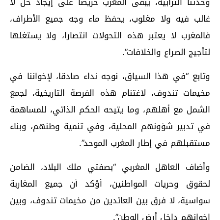
وحدتنا الترابية، يبقى المغرب حريصا على إيجاد حل لا
غالب فيه ولا مغلوب، يحفظ ماء وجه جميع الأطراف،
فالمغرب لا يعتبر هذه التحولات انتصارا، ولا يستغلها
لتأجيج الصراع والخلافات”.
وتابع “في هذا السياق، نوجه نداء صادقا، لإخواننا في
مخيمات تندوف، لاغتنام هذه الفرصة التاريخية، لجمع
الشمل مع أهلهم، وما يتيحه الحكم الذاتي، للمساهمة
في تدبير شؤونهم المحلية، وفي تنمية وطنهم، وبناء
مستقبلهم في إطار المغرب الموحد”.
وأضاف العاهل المغربي “بصفتي ملك البلاد، الضامن
لحقوق وحريات المواطنين، أؤكد أن جميع المغاربة
سواسية، لا فرق بين العائدين من مخيمات تندوف، وبين
إخوانهم داخل أرض الوطن”.