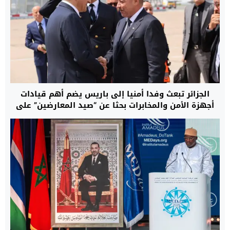
الجزائر تبعث وفدا أمنيا إلى باريس يضم أهم قيادات
أجهزة الأمن والمخابرات بحثا عن “صيد المعارضين” على
الأراضي الفرنسية