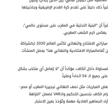
براً ذلك دليلاً على تقدم كرة القدم الإفريقية وجاذبيتها
ً أن “البنية التحتية في المغرب على مستوى عالمي”،
ما يعكس كرم الشعب المغربي.
وجدد تأكيده على أهلية المغرب لاستضافة مباراتي الافتتاح والنهائي لكأس العالم 2030 (بالشراكة
 أن تُقامالمباراة الافتتاحية والنهائي هنا” بفضل المنشآت
ساواة داخل الكاف، مؤكداً أن “لا يُعامل أي منتخب بشكل
5 اتحاداً وطنياً.
عض المباريات مثل نصف النهائي نيجيريا-المغرب أو مصر-
كوت ديفوار، أكد موتسيبي بالتأكيد على التزام الكاف بتحسين التحكيم والـVAR لضمان “النزاهة
اء الجماهير العادية مهمة وتُؤخذ بعين الاعتبار.