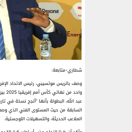
شطاري-متابعة:
وصف باتريس موتسيبي، رئيس الاتحاد الإفريق
واحد م
عبد الله، البطولة بأنها “أنجح نسخة في تار
السابقة من حيث المستوى الفني الذي وصفه بـ
الملاعب الحديثة، والتسهيلات اللوجستية.
وأكد أن هذا النجاح جذب أساطير كرة القدم ا