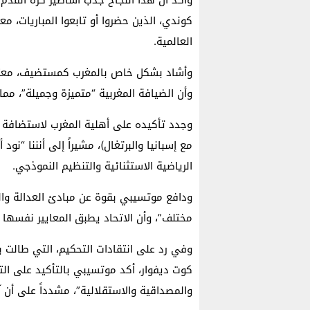
كوندي، الذين حضروا أو تابعوا المباريات، معت
العالمية.
وأشاد بشكل خاص بالمغرب كمستضيف، معتبرا
وأن الضيافة المغربية “متميزة وجميلة”، م
مع إسبانيا والبرتغال)، مشيراً إلى أنننا “نود
الرياضية الاستثنائية والتنظيم النموذجي.
ودافع موتسيبي بقوة عن مبادئ العدالة والم
مختلف”، وأن الاتحاد يطبق المعايير نفسها على جميع الـ 4
وفي رد على انتقادات التحكيم، التي طالت ب
والمصداقية والاستقلالية”، مشدداً على أن آر