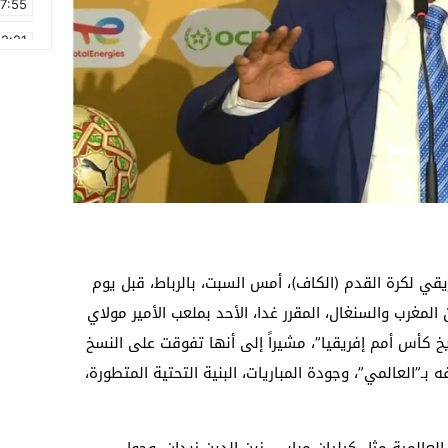
17:55
2:21
2:09
16:15
0:49
1:09
17:20
6:58
ي لكرة القدم (الكاف)، أمس السبت، بالرباط، قبل يوم
ن نهائي كأس أمم إفريقيا 2025 بين المغرب والسنغال، المقرر غدا، الأحد بملعب الأمير مولاي
يخ كأس أمم إفريقيا”، مشيراً إلى أنها تفوقت على النسخ
”العالمي”، وجودة المباريات، البنية التحتية المتطورة،
لعالمية مثل كيليان مبابي، زين الدين زيدان، وجول