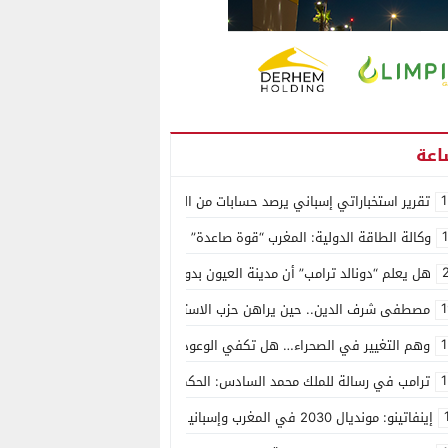
1
تقرير استخباراتي إسباني يرصد حسابات من الجزائر وأرقاما بـ”213+” ضمن حملة رقمية منظمة حرّضت على اقتحام سبتة
وكالة الطاقة الدولية: المغرب “قوة صاعدة” في سوق المعادن الاستراتيجية ال
هل يعلم “دونالد ترامب” أن مدينة العيون بدون ماء؟
1
مصطفى شرف الدين.. حين يراهن حزب الاستقلال على الكفاءة ويمنح الشباب ف
1
وهم التغيير في الصحراء… هل تكفي الوعود الفارغة لصناعة الواقع؟
1
ترامب في رسالة للملك محمد السادس: الحكم الذاتي هو الأساس الوحيد لحل ق
إينفاتينو: مونديال 2030 في المغرب وإسبانيا والبرتغال سيكون “الأجمل في التاريخ”