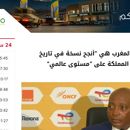
24 ساعة
لمغرب هي “أنجح نسخة في تاريخ
5:45
ي المملكة على “مستوى عالمي”
17:30
20:17
9:48
3:53
3:42
11:27