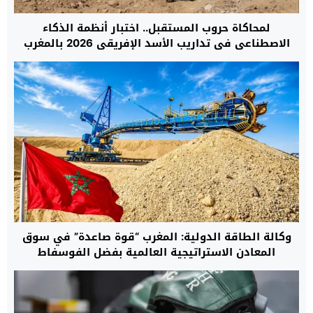
لمحاكاة حروب المستقبل.. اختبار أنظمة الذكاء
الاصطناعي في تداريب الأسد الإفريقي 2026 بالمغرب
لأول مرة
وكالة الطاقة الدولية: المغرب “قوة صاعدة” في سوق
المعادن الاستراتيجية العالمية بفضل الفوسفاط
والكوبالت واستثماراته في صناعة البطاريات