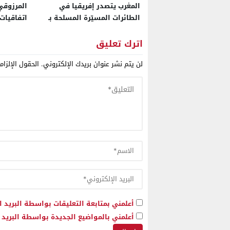
المغرب يتصدر إفريقيا في
المرزوقي
الطائرات المسيّرة المسلحة بـ
اتفاقيات
102 منظومة متطورة ويتجاوز
معارض ت
الجزائر ومصر في فئة “النخبة
قيس سعي
اترك تعليق
العسكرية”
لن يتم نشر عنوان بريدك الإلكتروني.
الحقول الإلزام
أعلمني بمتابعة التعليقات بواسطة البريد ا
أعلمني بالمواضيع الجديدة بواسطة البريد ا