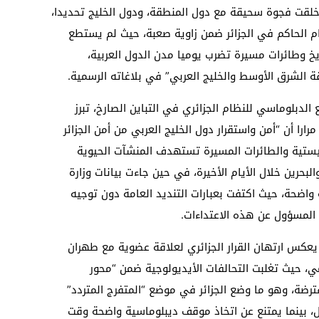
 خلقت فجوة سحيقة مع دول المنطقة، ودول الخليج تحديدا،
م الحاكم في الجزائر ضمن زاوية صعبة، حيث لم يستطع
ريخ وطائرات مسيرة تضرب يوميا مدن الدول العربية،
ة الشرق الأوسط والخليج العربي” في بلاغاته الرسمية.
لدبلوماسي للنظام الجزائري في التباين الصارخ، تبرز
ارا أن “أمن واستقرار دول الخليج العربي من أمن الجزائر
ليستية والطائرات المسيرة تستهدف المنشآت الحيوية
بحرين خلال الأيام الأخيرة، في حين جاءت بيانات وزارة
 واضحة، حيث اكتفت بعبارات التنديد العامة دون توجيه
ي المسؤول عن هذه الاعتداءات.
يعكس ارتهان القرار الجزائري لعلاقة عضوية مع طهران
ي، حيث تغلبت التحالفات الأيديولوجية ضمن “محور
ترضة، وهو ما وضع الجزائر في موضع “المتفرج المتردد”
، بينما يمتنع عن اتخاذ موقف ديبلوماسية واضحة وقت