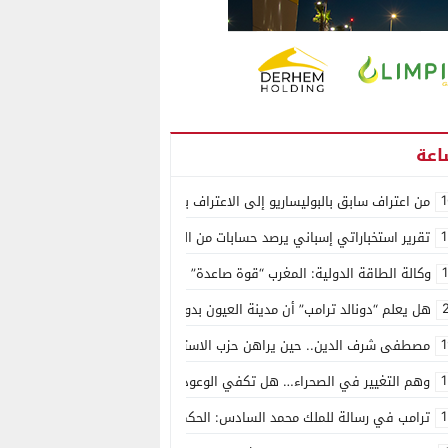
1
من اعتراف سابق بالبوليساريو إلى الاعتراف بسيادة المغرب على الصحراء.. كول
1
تقرير استخباراتي إسباني يرصد حسابات من الجزائر وأرقاما بـ”213+” ضمن حملة رقمية منظمة حرّضت على اقتحام سبتة
وكالة الطاقة الدولية: المغرب “قوة صاعدة” في سوق المعادن الاستراتيجية ال
هل يعلم “دونالد ترامب” أن مدينة العيون بدون ماء؟
1
مصطفى شرف الدين.. حين يراهن حزب الاستقلال على الكفاءة ويمنح الشباب ف
1
وهم التغيير في الصحراء… هل تكفي الوعود الفارغة لصناعة الواقع؟
1
ترامب في رسالة للملك محمد السادس: الحكم الذاتي هو الأساس الوحيد لحل ق