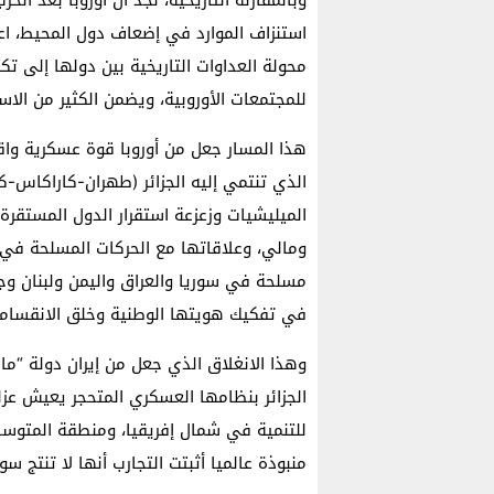
استنزاف الموارد في إضعاف دول المحيط، اعتم
محولة العداوات التاريخية بين دولها إلى ت
للمجتمعات الأوروبية، ويضمن الكثير من الاس
هذا المسار جعل من أوروبا قوة عسكرية واق
الذي تنتمي إليه الجزائر (طهران-كاراكاس-كو
الميليشيات وزعزعة استقرار الدول المستقرة
ومالي، وعلاقاتها مع الحركات المسلحة في 
مسلحة في سوريا والعراق واليمن ولبنان و
في تفكيك هويتها الوطنية وخلق الانقسامات
وهذا الانغلاق الذي جعل من إيران دولة “م
الجزائر بنظامها العسكري المتحجر يعيش عزلة
للتنمية في شمال إفريقيا، ومنطقة المتوسط
منبوذة عالميا أثبتت التجارب أنها لا تنتج 