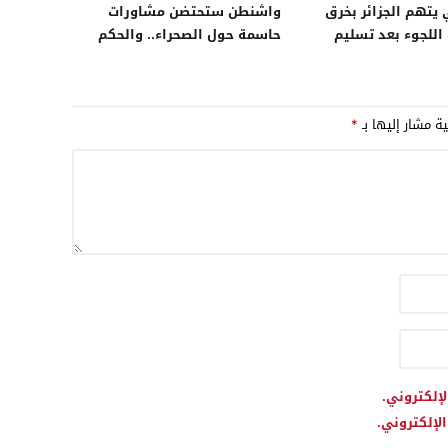
 يتهم الجزائر بخرق
واشنطن ستحتضن مشاورات
 اللجوء بعد تسليم
حاسمة حول الصحراء.. والحكم
ونسي في تنسيق بين
الذاتي هو الأساس الوحيد
ّد وتبون
المطروح
ية مشار إليها بـ
*
لإلكتروني.
لإلكتروني.