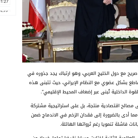
11:27
17:55
2:21
2:09
16:15
0:49
1:09
 صريح مع دول الخليج العربي، وهو ارتباك يجد جذوره في
17:20
اطع بشكل عضوي مع النظام الإيراني، حيث تتبنى هذه
قوة الداخلية تُبنى عبر إضعاف المحيط الإقليمي”.
على مصالح اقتصادية منتجة، بل على استراتيجية مشتركة
مما أدى بالضرورة إلى فقدان الزخم في الاندماج ضمن
نات فاشلة تنمويا رغم ثرواتها الهائلة.
ب العالمية الثانية اختارت مسارا نقيضا تماما، فبدلا من