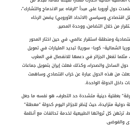
دت دول أوروبا على مبدأ “الرفاه عبر الاندماج والتشارك”،
كتل اقتصادي وسياسي (الاتحاد الأوروبي) يضمن الرخاء
تقرار من خلال التضامن، ووحدة المصير.
تصادية ومنطقة استقرار عالمي، في حين اختار المحور
ريا الشمالية- كوبا- سوريا) تبديد المليارات في تمويل
، مثلما تفعل الجزائر في دعمها للانفصال في المغرب
دول الساحل والصحراء، وكذلك فعلت إيران بتمويل جماعات
جعلت من هذه الدول عبارة عن خراب اقتصادي وساهمت
 داخل الدولة الواحدة.
ارقة” بعقلية دينية متشددة حد التطرف، هو نفسه ما جعل
 دولية متزايدة، حيث يُنظر للجزائر اليوم كدولة “معطلة”
، ترتهن كل ثرواتها الطبيعية لخدمة تحالفات مع أنظمة
سوى والفوضى.