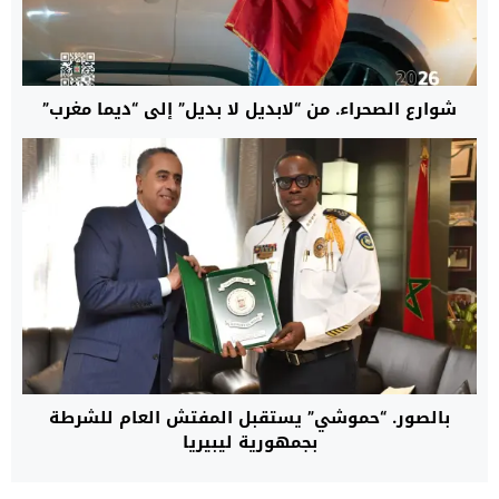
شوارع الصحراء. من “لابديل لا بديل” إلى “ديما مغرب”
بالصور. “حموشي” يستقبل المفتش العام للشرطة
بجمهورية ليبيريا