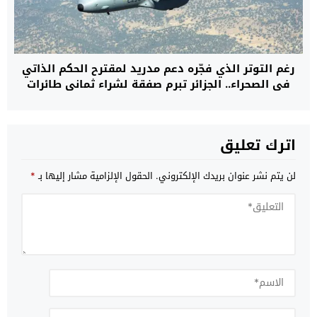
رغم التوتر الذي فجّره دعم مدريد لمقترح الحكم الذاتي
في الصحراء.. الجزائر تبرم صفقة لشراء ثماني طائرات
عسكرية من طراز C295 من إسبانيا
اترك تعليق
لن يتم نشر عنوان بريدك الإلكتروني.
الحقول الإلزامية مشار إليها بـ
*