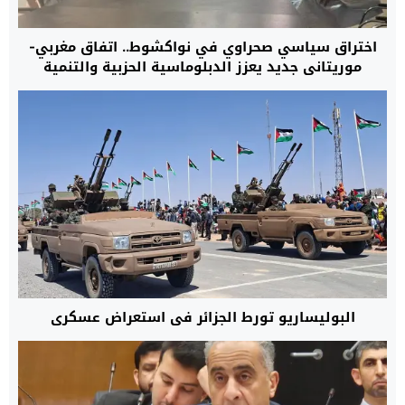
اختراق سياسي صحراوي في نواكشوط.. اتفاق مغربي-
موريتاني جديد يعزز الدبلوماسية الحزبية والتنمية
المستدامة
البوليساريو تورط الجزائر في استعراض عسكري