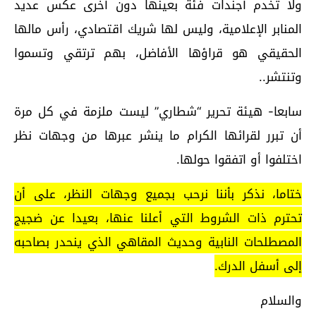
ولا تخدم أجندات فئة بعينها دون أخرى عكس عديد
المنابر الإعلامية، وليس لها شريك اقتصادي، رأس مالها
الحقيقي هو قراؤها الأفاضل، بهم ترتقي وتسموا
وتنتشر..
سابعا- هيئة تحرير “شطاري” ليست ملزمة في كل مرة
أن تبرر لقرائها الكرام ما ينشر عبرها من وجهات نظر
اختلفوا أو اتفقوا حولها.
ختاما، نذكر بأننا نرحب بجميع وجهات النظر، على أن
تحترم ذات الشروط التي أعلنا عنها، بعيدا عن ضجيج
المصطلحات النابية وحديث المقاهي الذي ينحدر بصاحبه
إلى أسفل الدرك.
والسلام