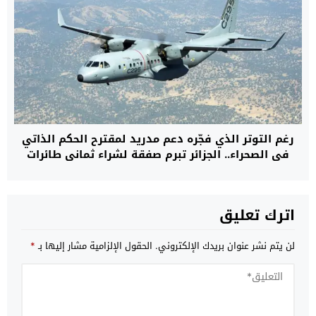
رغم التوتر الذي فجّره دعم مدريد لمقترح الحكم الذاتي
في الصحراء.. الجزائر تبرم صفقة لشراء ثماني طائرات
عسكرية من طراز C295 من إسبانيا
اترك تعليق
لن يتم نشر عنوان بريدك الإلكتروني.
الحقول الإلزامية مشار إليها بـ
*