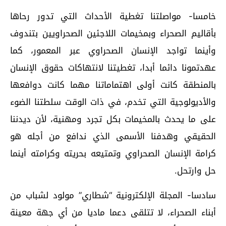
خامسا- مواصلتنا تغطية الأحداث التي تدور رحاها
بأقاليم الصحراء وبمخيمات اللاجئين الصحراويين بتندوف
وأينما تواجد الإنسان الصحراوي عبر المعمور، كما
عهدتمونا دائما أبدا، تغطيتنا لانتهاكات حقوق الإنسان
بالمنطقة كانت أولى اهتماماتنا مهما كانت دوافعها
والأديولوجية التي تخدم، في ذات الوقت سلطتنا الضوء
على ما يحدث بالمخيمات بكل تجرد ومهنية، لأن ديدننا
الحقيقي وهدفنا الأسمى الذي ندافع من أجله هو
كرامة الإنسان الصحراوي وتمتيعه بحريته وكرامته أينما
حل وارتحل.
سادسا- المجلة الإلكترونية “شطاري” مولود لشباب من
أبناء الصحراء، لا تتلقى دعما ماديا من أي جهة معينة