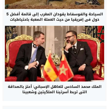
السياحة والفوسفاط يقودان المغرب إلى قائمة أفضل 5
دول في إفريقيا من حيث العملة الصعبة باحتياطيات
قياسية بلغت 48,6 مليار دولار
الملك محمد السادس للعاهل الإسباني: أعتز بالصداقة
التي تربط أسرتينا الملكيتين وشعبينا