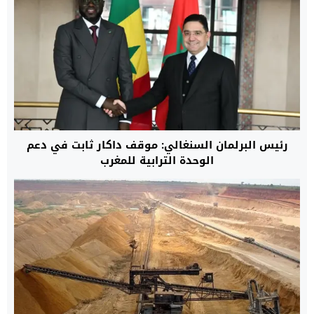
رئيس البرلمان السنغالي: موقف داكار ثابت في دعم
الوحدة الترابية للمغرب