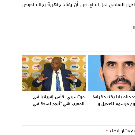
خيار السلمي لحل النزاع، قبل أن يؤكد جاهزية رجاله لخوض
مدناه بابا يكتب: قراءة
موتسيبي: كأس إفريقيا في
ع مرسوم لتعديل و
المغرب هي “أنجح نسخة في
سوم الصفقات العمومية
تاريخ البطولة”.. والبنية التحتية
في المملكة على “مستوى
عالمي”
ية مشار إليها بـ
*