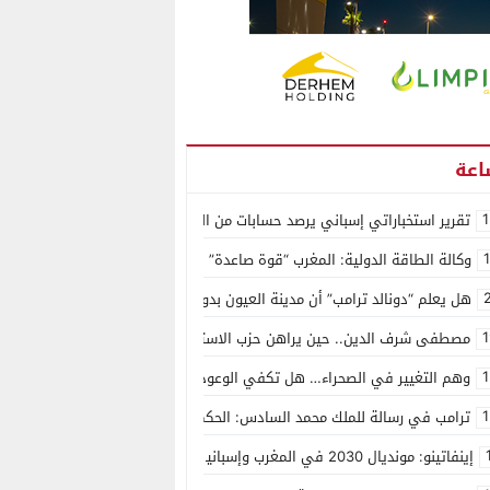
1
تقرير استخباراتي إسباني يرصد حسابات من الجزائر وأرقاما بـ”213+” ضمن حملة رقمية منظمة حرّضت على اقتحام سبتة
وكالة الطاقة الدولية: المغرب “قوة صاعدة” في سوق المعادن الاستراتيجية ال
هل يعلم “دونالد ترامب” أن مدينة العيون بدون ماء؟
1
مصطفى شرف الدين.. حين يراهن حزب الاستقلال على الكفاءة ويمنح الشباب ف
1
وهم التغيير في الصحراء… هل تكفي الوعود الفارغة لصناعة الواقع؟
1
ترامب في رسالة للملك محمد السادس: الحكم الذاتي هو الأساس الوحيد لحل ق
إينفاتينو: مونديال 2030 في المغرب وإسبانيا والبرتغال سيكون “الأجمل في التاريخ”