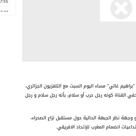
17:55
2:21
2:09
16:15
0:49
1:09
17:20
6:58
براهيم غالي” مساء اليوم السبت مع التلفزيون الجزائري،
 القناة كونه رجل حرب أو سلام، بأنه رجل سلام و رجل
 وجهة نظر الجبهة الحالية حول مستقبل نزاع الصحراء،
داعيات انضمام المغرب للإتحاد الافريقي.