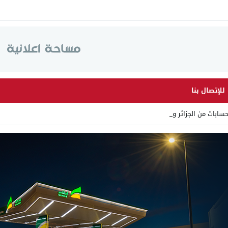
للإتصال بنا
سابات من الجزائر وأرقاما ب_