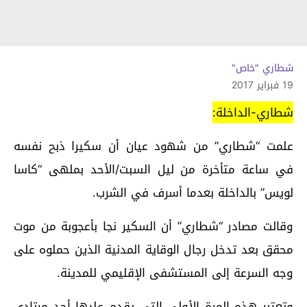
شطاري "خاص"
19 فبراير 2017
شطاري-الداخلة:
علمت “شطاري” من شهود عيان أن سكيرا ذبح نفسه
في ساعة متأخرة من ليل السبت/الأحد بملهى “كاسا
لويس” بالداخلة بعدما أسرف في الشرب.
وقالت مصادر “شطاري” أن السكير نجا بأعجوبة من موت
محقق بعد تدخل رجال الوقاية المدنية الذين حملوه على
وجه السرعة إلى المستشفى الإقليمي للمدينة.
وتعتبر هذه المرة الأولى التي يقدم عليها أحد مرتادي