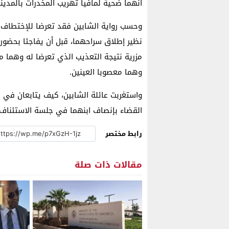
أنهما ضحية لمافيا تهريب المخدرات بالمدينة
نظير إطلاق سراحهما، قبل أن يفاجئا بحضور 
مزرية نتيجة التعذيب الذي تعرضا له وهما م
وهما معصوبا العينين.
واستغربت عائلة الشابين، كيف يتابعان في ذ
القضاء بإنصاف ابنهما في جلسة الاستئناف.
رابط مختصر
مقالات ذات صلة