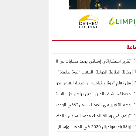
1
تقرير استخباراتي إسباني يرصد حسابات من الجزائر وأرقاما بـ”213+” ضمن حملة رقمية منظمة حرّضت على اقتحام سبتة
وكالة الطاقة الدولية: المغرب “قوة صاعدة” في سوق المعادن الاستراتيجية ال
هل يعلم “دونالد ترامب” أن مدينة العيون بدون ماء؟
1
مصطفى شرف الدين.. حين يراهن حزب الاستقلال على الكفاءة ويمنح الشباب ف
1
وهم التغيير في الصحراء… هل تكفي الوعود الفارغة لصناعة الواقع؟
1
ترامب في رسالة للملك محمد السادس: الحكم الذاتي هو الأساس الوحيد لحل ق
إينفاتينو: مونديال 2030 في المغرب وإسبانيا والبرتغال سيكون “الأجمل في التاريخ”