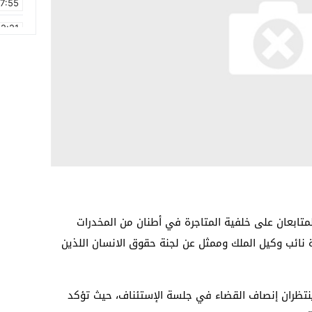
17:55
2:21
2:09
16:15
0:49
1:09
17:20
6:58
تابعان على خلفية المتاجرة في أطنان من المخدرات
 نائب وكيل الملك وممثل عن لجنة حقوق الانسان اللذين
ا ينتظران إنصاف القضاء في جلسة الإستئناف، حيث تؤكد