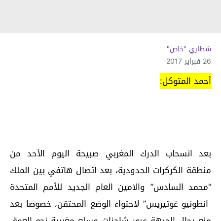
شطاري "خاص"
26 فبراير 2017
أحمد المتوكل:
بعد انسحاب الدرك المغربي صبيحة اليوم الأحد من
منطقة الكركرات الحدودية، بعد اتصال هاتفي بين الملك
“محمد السادس” والامين العام الجديد للأمم المتحدة
انطونيو غوتيريس” لاحتواء الوضع المحتقن، خصوصا بعد
منع رجال الجبهة عبور شاحنات وسلع مغربية نحو العمق