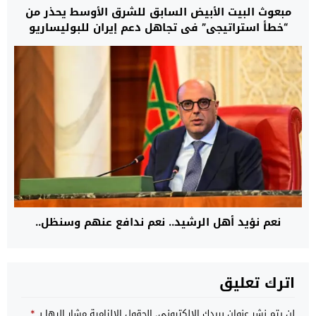
مبعوث البيت الأبيض السابق للشرق الأوسط يحذر من
“خطأ استراتيجي” في تجاهل دعم إيران للبوليساريو
لتحويلها إلى ذراع عسكري يهدد استقرار شمال إفريقيا
نعم نؤيد أهل الرشيد.. نعم ندافع عنهم وسنظل..
اترك تعليق
لن يتم نشر عنوان بريدك الإلكتروني.
الحقول الإلزامية مشار إليها بـ
*