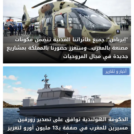
“إيرباص”: جميع طائراتنا المدنية تتضمن مكونات
مصنعة بالمغرب.. وسنعزز حضورنا بالمملكة بمشاريع
جديدة في مجال المروحيات
أخبار و تقارير
الحكومة الهولندية توافق على تصدير زورقين
مسيرين للمغرب في صفقة بـ13 مليون أورو لتعزيز