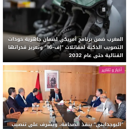
المغرب ضمن برنامج أمريكي لضمان جاهزية خوذات
التصويب الذكية لمقاتلات “إف-16” وتعزيز قدراتها
القتالية حتى عام 2032
أخبار و تقارير
“البوجدايني” ينقذ الصحافة، ويشرف على تنصيب