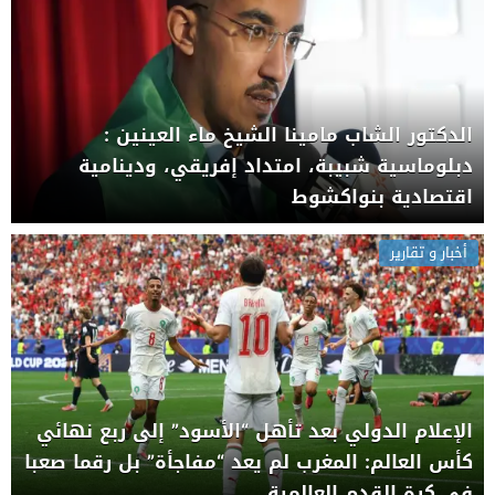
الدكتور الشاب مامينا الشيخ ماء العينين :
دبلوماسية شبيبة، امتداد إفريقي، ودينامية
اقتصادية بنواكشوط
أخبار و تقارير
الإعلام الدولي بعد تأهل “الأسود” إلى ربع نهائي
كأس العالم: المغرب لم يعد “مفاجأة” بل رقما صعبا
في كرة القدم العالمية