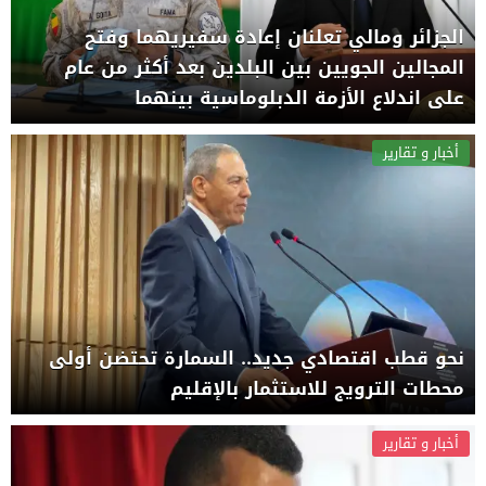
الجزائر ومالي تعلنان إعادة سفيريهما وفتح
المجالين الجويين بين البلدين بعد أكثر من عام
على اندلاع الأزمة الدبلوماسية بينهما
أخبار و تقارير
نحو قطب اقتصادي جديد.. السمارة تحتضن أولى
محطات الترويج للاستثمار بالإقليم
أخبار و تقارير