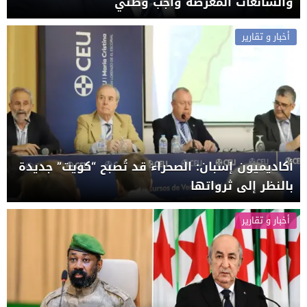
والشائعات المغرضة واجب وطني
أخبار و تقارير
أكاديميون إسبان: الصحراء قد تُصبح “كويت” جديدة
بالنظر إلى ثرواتها
أخبار و تقارير