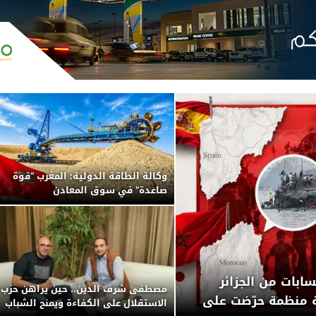
وكالة الطاقة الدولية: المغرب “قوة
صاعدة” في سوق المعادن
الاستراتيجية العالمية بفضل
الفوسفاط والكوبالت واستثماراته في
صناعة البطاريات
ابات من الجزائر
مصطفى شرف الدين.. حين يراهن حزب
ة رقمية منظمة حرّضت على
الاستقلال على الكفاءة ويمنح الشباب