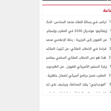
1
ترامب في رسالة للملك محمد السادس: الحكم الذاتي هو الأساس الوحيد لحل ق
إينفاتينو: مونديال 2030 في المغرب وإسبانيا والبرتغال سيكون “الأجمل في التاريخ”
من العيون إلى الجزيرة : رحلة الإعلامي محمد فاضل أبو الحسن
2
قراءة في الخطاب الملكي: من تثبيت المكتسبات إلى رسم ملامح مغرب السيادة
2
هذا هو نص الخطاب الملكي السامي بمناسبة عيد العرش المجيد
زيارة السفير الأمريكي للعيون.. من الهيدروجين الأخضر إلى التعليم، واشنطن تع
2
المغرب ضمن برنامج أمريكي لضمان جاهزية خوذات التصويب الذكية لمقاتلات “إف-16” وتعزيز قدراتها القتالية حتى عام
2
“البوجدايني” ينقذ الصحافة، ويشرف على تنصيب لجنة وطنية مؤقتة
هل يتراجع والي الداخلة عن قرار تفويت بقع المواطنين لصالح توسعة المطار؟
1
رئيس مالي: أشكر الملك محمد السادس على دعمه سيادة ووحدة بلادنا
1