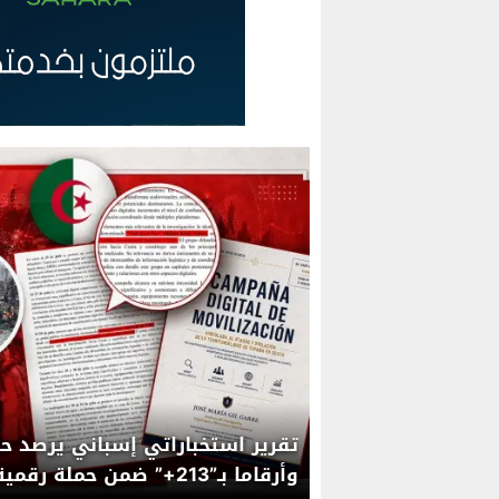
تقرير استخباراتي إسباني يرصد حس
وأرقاما بـ”213+” ضمن حمل