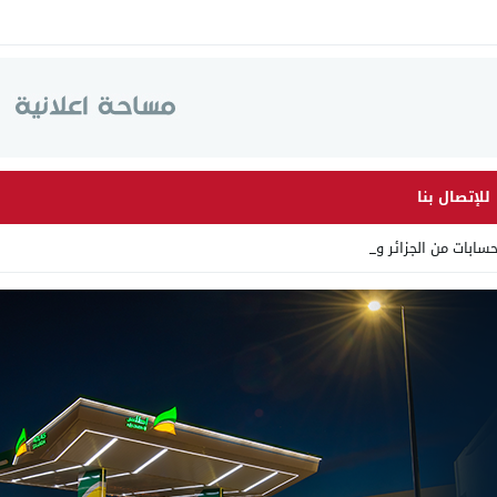
للإتصال بنا
 من الجزائر وأرقاما بـ”213+” _