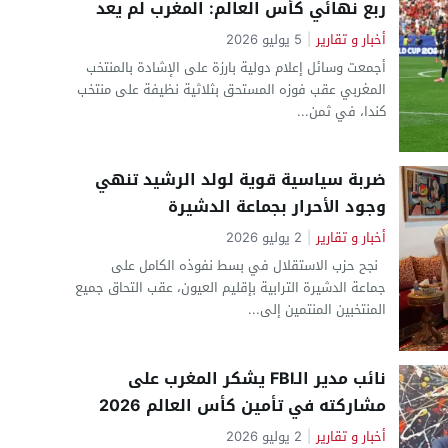
ربع نهائي كأس العالم: المغرب لم يعد
“مفاجأة” بل رقما صعبا في كرة القدم
14:19
أخبار و تقارير
|
5 يوليو 2026
العالمية
أجمعت وسائل إعلام دولية بارزة على الإشادة بالمنتخب
13:31
المغربي عقب فوزه المستحق بثلاثية نظيفة على منتخب
4:53
كندا، في ثمن...
6:39
ضربة سياسية قوية لولد الرشيد تنهي
وجود الأحرار بجماعة الدشيرة
أخبار و تقارير
|
2 يوليو 2026
نجح حزب الاستقلال في بسط نفوذه الكامل على
جماعة الدشيرة الترابية بإقليم العيون، عقب التحاق جميع
المنتخبين المنتمين إلى...
نائب مدير الـFBI يشكر المغرب على
مشاركته في تأمين كأس العالم 2026
أخبار و تقارير
|
2 يوليو 2026