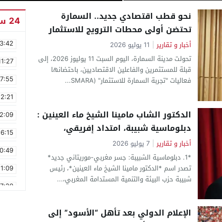
فرصة القيادة
نحو قطب اقتصادي جديد.. السمارة
24 ساعة
تحتضن أولى محطات الترويج للاستثمار
بالإقليم
3:42
أخبار و تقارير
|
11 يوليو 2026
تحولت مدينة السمارة، اليوم السبت 11 يوليوز 2026، إلى
11:27
قبلة للمستثمرين والفاعلين الاقتصاديين، باحتضانها
17:55
فعاليات "تجربة السمارة للاستثمار" (SMARA...
2:21
الدكتور الشاب مامينا الشيخ ماء العينين :
2:09
دبلوماسية شبيبة، امتداد إفريقي،
16:15
ودينامية اقتصادية بنواكشوط
أخبار و تقارير
|
7 يوليو 2026
0:49
*1. دبلوماسية الشبيبة: جسر مغربي-موريتاني جديد*
تصدر اسم *الدكتور مامينا الشيخ ماء العينين*، رئيس
1:09
شبيبة حزب البيئة والتنمية المستدامة المغربي،...
17:20
6:58
الإعلام الدولي بعد تأهل “الأسود” إلى
6:46