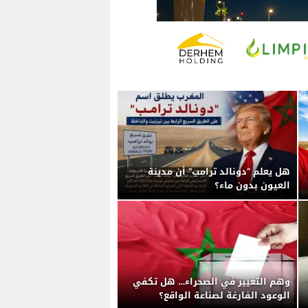
هل يعلم “دونالد ترامب” أن مدينة
العيون بدون ماء؟
وهم التغيير في الصحراء… هل تكفي
الوعود الفارغة لصناعة الواقع؟