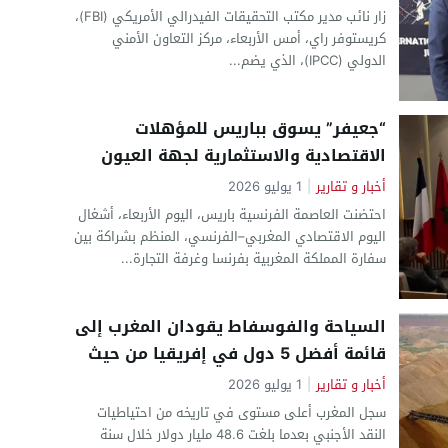
زار نائب مدير مكتب التحقيقات الفيدرالي الأمريكي (FBI)،
كريستوفر راي، أمس الأربعاء، مركز التعاون الأمني
الدولي (IPCC)، الذي يضم...
“جعيفر” يسوق بباريس للمؤهلات
الاقتصادية والاستثمارية لجهة العيون
أخبار و تقارير
|
1 يوليو 2026
احتضنت العاصمة الفرنسية باريس، اليوم الأربعاء، أشغال
اليوم الاقتصادي المغربي–الفرنسي، المنظم بشراكة بين
سفارة المملكة المغربية بفرنسا وغرفة التجارة...
السياحة والفوسفاط يقودان المغرب إلى
قائمة أفضل 5 دول في إفريقيا من حيث
العملة الصعبة باحتياطيات قياسية بلغت
أخبار و تقارير
|
1 يوليو 2026
48,6 مليار دولار
سجل المغرب أعلى مستوى في تاريخه من احتياطيات
النقد الأجنبي بعدما بلغت 48.6 مليار دولار خلال سنة