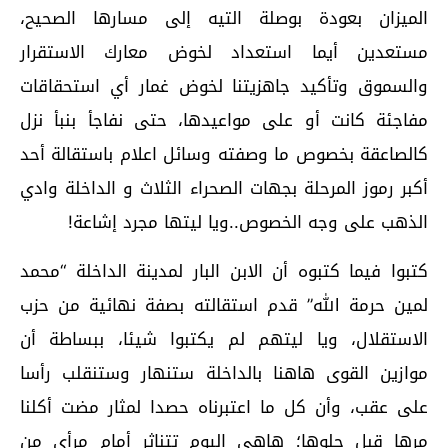
الميزان بعودة بوصلة التيه إلى مسارها الصحيح،
مستعدين أيما استعداد لخوض معارك الاستقرار
والسموق وتأكيد جاهزيتنا لخوض غمار أي استحقاقات
مفاجئة كانت أو على مواعيدها، حتى نفاجأ بنبأ نزل
كالصاعقة بخصوص ما وصفته وسائل اعلام باستقالة أحد
أكبر رموز المرحلة بجهات الصحراء الثلاث و الداخلة وادي
الذهب على وجه الخصوص..ويا ليتها مجرد إشاعة!
كتبوا فيما كتبوه أن الابن البار لمدينة الداخلة “محمد
لمين حرمة الله” قدم استقالته بصفة نهائية من حزب
الاستقلال، ويا ليتهم لم يكتبوا شيئا، ببساطة أن
موازين القوى هاهنا بالداخلة ستنهار وستنقلب رأسا
على عقب، وأن كل ما اعتبرناه حصدا لمثار مضت أكلنا
مرها قبل حلوها؛ هاهي اليوم تتناثر أمام مرأى من