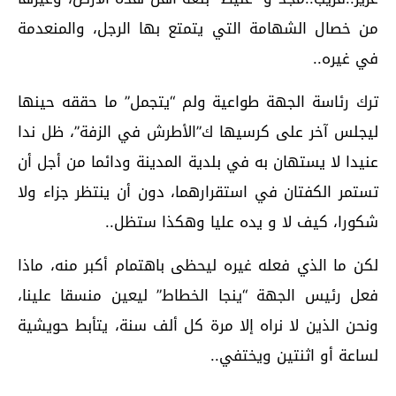
من خصال الشهامة التي يتمتع بها الرجل، والمنعدمة
في غيره..
ترك رئاسة الجهة طواعية ولم “يتجمل” ما حققه حينها
ليجلس آخر على كرسيها ك”الأطرش في الزفة”، ظل ندا
عنيدا لا يستهان به في بلدية المدينة ودائما من أجل أن
تستمر الكفتان في استقرارهما، دون أن ينتظر جزاء ولا
شكورا، كيف لا و يده عليا وهكذا ستظل..
لكن ما الذي فعله غيره ليحظى باهتمام أكبر منه، ماذا
فعل رئيس الجهة “ينجا الخطاط” ليعين منسقا علينا،
ونحن الذين لا نراه إلا مرة كل ألف سنة، يتأبط حويشية
لساعة أو اثنتين ويختفي..