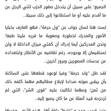
الجميع؛ على سبيل أن يتدخل صقور الحزب لثني الرجل عن
ما أقدم عليه أو ما استطاعوا إلى ذلك سبيلا..
لست هنا لسان جواب عن “ول حرمة”، فهو العارف بخبايا
الأمور والمدرك لخطورة وصعوبة ما قرره علينا طبعا؛
ونحن المدركين أيما إدراك أن كفتي ميزان الداخلة لا ولن
تستقيمان إلا بوجوده، رغم تغاضيه عن الأنظار وابتعداده
عن عدسات المصورين وبروز آخرين..
لقد ظل “ولد حرمة” وفيا لوعود قطعها على الساكنة
بأن يبقى صوته صداحا لإبلاغ مطالبهم مهما كلفه ذلك
من ثمن؛ ومهما تكالبت عليه “قوى الشر”، التي لم
تزحزحه قيد أنملة عن ما كان يصبو إليه..
عزيز..قريب..مجد و “غليظ” بلغة أهل هذه الأرض، وغيرها