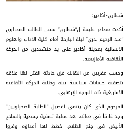
شطاري-أكادير:
أكدت مصادر عليمة ل”شطاري” مقتل الطالب الصحراوي
“عبد الرحيم بدري” ليلة البارحة أمام كلية الآداب والعلوم
الانسانية بمدينة أكادير على يد متشددين من الحركة
الثقافية الأمازيغية.
وحسب مقربين من الهالك فإن حادثة القتل لها علاقة
بتصفية حسابات سياسية بينه وطلبة الحركة الثقافية
الأمازيغية ذات التوجه الإرهابي.
المرحوم الذي كان ينتمي لفصيل “الطلبة الصحراويين”
وجد غارقاً في دمائه، بعد عملية تصفية جسدية بالسلاح
الأبيض في جنح الظلام، خطط لها أعداؤه وفروا