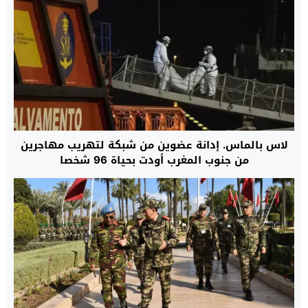
لاس بالماس. إدانة عضوين من شبكة لتهريب مهاجرين
من جنوب المغرب أودت بحياة 96 شخصا