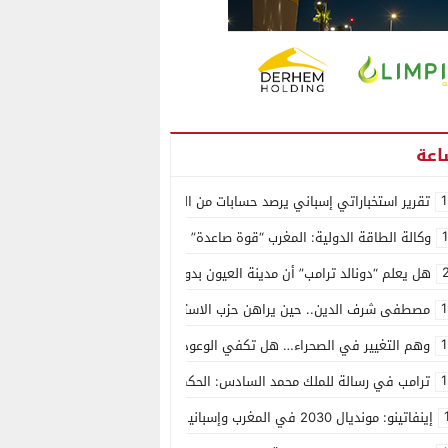
1
تقرير استخباراتي إسباني يرصد حسابات من الجزائر وأرقاما بـ”213+” ضمن حملة رقمية منظمة حرّضت على اقتحام سبتة
وكالة الطاقة الدولية: المغرب “قوة صاعدة” في سوق المعادن الاستراتيجية ال
هل يعلم “دونالد ترامب” أن مدينة العيون بدون ماء؟
1
مصطفى شرف الدين.. حين يراهن حزب الاستقلال على الكفاءة ويمنح الشباب ف
1
وهم التغيير في الصحراء… هل تكفي الوعود الفارغة لصناعة الواقع؟
1
ترامب في رسالة للملك محمد السادس: الحكم الذاتي هو الأساس الوحيد لحل ق
إينفاتينو: مونديال 2030 في المغرب وإسبانيا والبرتغال سيكون “الأجمل في التاريخ”