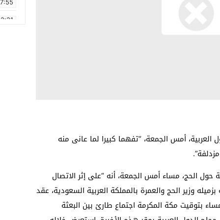
17:55
2:21
2:09
16:15
0:49
1:09
17:20
6:58
العربية، أمس الجمعة، “تفهما كبيرا لما عانى منه
زدلفة”.
ة حول الحج، مساء أمس الجمعة، أنه “على إثر الاتصال
بزميله وزير الحج والعمرة بالمملكة العربية السعودية، عقد
ساء بتوقيت مكة المكرمة اجتماع طارئ بين البعثة