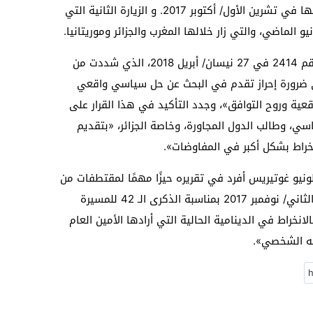
الألماني السابق هورست كوهلر، التي قام بها في تشرين الأول/ أكتوبر 2017. و الزيارة الثانية التي
 الماضي، والتي زار خلالها المغرب والجزائر وموريتانيا.
وتوقف التقرير عند تبني قرار مجلس الأمن رقم 2414 في 27 نيسان/ أبريل 2018، الذي شددت من
لى ضرورة إحراز تقدم في البحث عن حل سياسي واقعي
عية وروح التوافق»، وجدد التأكيد في هذا القرار على
اسي، وطالب الدول المجاورة، وخاصة الجزائر، «بتقديم
راط بشكل أكبر في المفاوضات».
نطونيو غوتيريس أفرد في تقريره حيزًا مهمًا لمقتطفات من
خطاب الملك محمد السادس، في 6 تشرين الثاني/ نوفمبر 2017 بمناسبة الذكرى الـ 42 للمسيرة
لانخراط في الدينامية الحالية التي أرادها الأمين العام
ثه الشخصي».