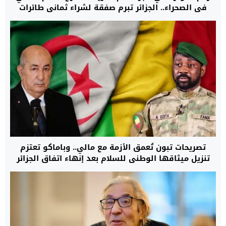
في الصحراء.. الجزائر تبرم صفقة لشراء ثماني طائرات
عسكرية من طراز C295 من إسبانيا
تصريحات تبون تُعمق الأزمة مع مالي.. وباماكو تعتزم
تنزيل ميثاقها الوطني للسلام بعد إنهاء اتفاق الجزائر