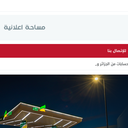
للإتصال بنا
سابات من الجزائر وأرقاما ب_