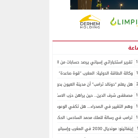
1
تقرير استخباراتي إسباني يرصد حسابات من الجزائر وأرقاما بـ”213+” ضمن حملة رقمية منظمة حرّضت على اقتحام سبتة
وكالة الطاقة الدولية: المغرب “قوة صاعدة” في سوق المعادن الاستراتيجية ال
هل يعلم “دونالد ترامب” أن مدينة العيون بدون ماء؟
1
مصطفى شرف الدين.. حين يراهن حزب الاستقلال على الكفاءة ويمنح الشباب ف
1
وهم التغيير في الصحراء… هل تكفي الوعود الفارغة لصناعة الواقع؟
1
ترامب في رسالة للملك محمد السادس: الحكم الذاتي هو الأساس الوحيد لحل ق
إينفاتينو: مونديال 2030 في المغرب وإسبانيا والبرتغال سيكون “الأجمل في التاريخ”