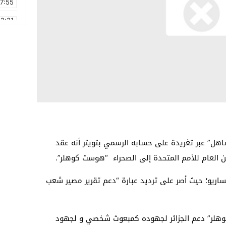
17:55
2:21
2:09
16:15
0:49
1:09
17:20
6:58
ساهل” عبر تغريدة على حسابه الرسمي بتويتر أنه عقد
ين العام للأمم المتحدة إلى الصحراء “هوست كوهلر”.
اريو؛ حيث أصر على ترديد عبارة “دعم تقرير مصير شعب
كوهلر” دعم الجزائر لجهوده كمبعوث شخصي و لجهود