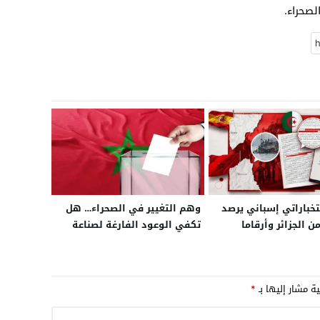
لصحراء.
تخباراتي إسباني يرصد
وهم التغيير في الصحراء… هل
 الجزائر وأرقاما
تكفي الوعود الفارغة لصناعة
21+” ضمن حملة رقمية منظمة
الواقع؟
ى اقتحام سبتة
ية مشار إليها بـ
*