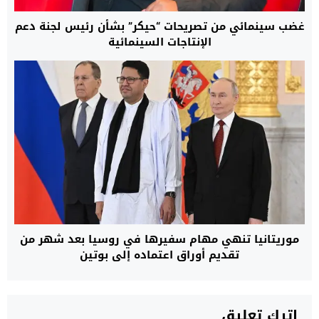
غضب سينمائي من تصريحات “حيكر” بشأن رئيس لجنة دعم
الإنتاجات السينمائية
موريتانيا تنهي مهام سفيرها في روسيا بعد شهر من
تقديم أوراق اعتماده إلى بوتين
اترك تعليق